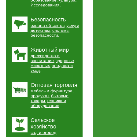
образование
культура
,
,
Исследования
,
Безопасность
охрана объектов
услуги
,
детектива
системы
,
безопасности
,
Животный мир
дрессировка и
воспитание
здоровье
,
животных
продажа и
,
уход
,
Оптовая торговля
мебель и фурнитура
,
продукты
бытовые
,
товары
техника и
,
оборудование
,
Сельское
хозяйство
сад и огород
,