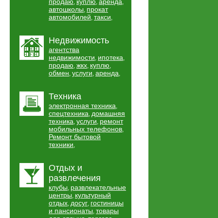
продаю
куплю
аренда
,
,
,
автошколы
прокат
,
автомобилей
такси
,
,
Недвижимость
агентства
недвижимости
ипотека
,
,
продаю
жкх
куплю
,
,
,
обмен
услуги
аренда
,
,
,
Техника
электронная техника
,
спецтехника
домашняя
,
техника
услуги
ремонт
,
,
мобильных телефонов
,
Ремонт бытовой
техники
,
Отдых и
развлечения
клубы
развлекательные
,
центры
культурный
,
отдых
досуг
гостиницы
,
,
и пансионаты
товары
,