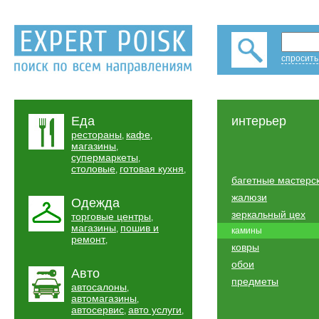
спросить
Еда
интерьер
рестораны
кафе
,
,
магазины
,
супермаркеты
,
столовые
готовая кухня
,
,
багетные мастерс
жалюзи
Одежда
зеркальный цех
торговые центры
,
магазины
пошив и
,
камины
ремонт
,
ковры
обои
Авто
предметы
автосалоны
,
автомагазины
,
автосервис
авто услуги
,
,