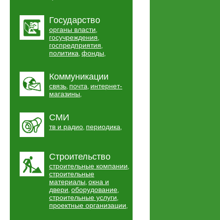
Государство
органы власти
,
госучреждения
,
госпредприятия
,
политика
фонды
,
,
Коммуникации
связь
почта
интернет-
,
,
магазины
,
СМИ
тв и радио
периодика
,
,
Строительство
строительные компании
,
строительные
материалы
окна и
,
двери
оборудование
,
,
строительные услуги
,
проектные организации
,