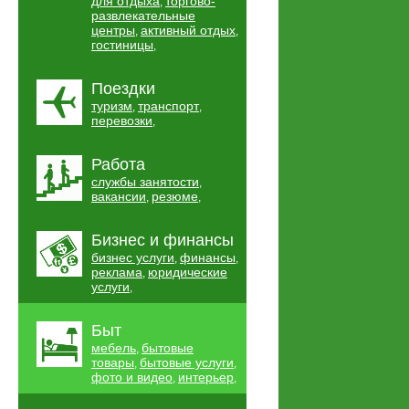
для отдыха
торгово-
,
развлекательные
центры
активный отдых
,
,
гостиницы
,
Поездки
туризм
транспорт
,
,
перевозки
,
Работа
службы занятости
,
вакансии
резюме
,
,
Бизнес и финансы
бизнес услуги
финансы
,
,
реклама
юридические
,
услуги
,
Быт
мебель
бытовые
,
товары
бытовые услуги
,
,
фото и видео
интерьер
,
,