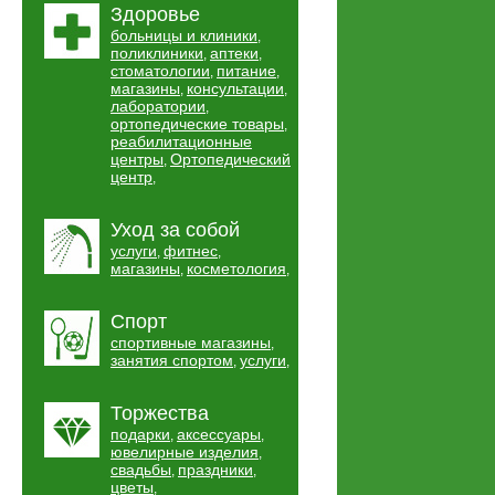
Здоровье
больницы и клиники
,
поликлиники
аптеки
,
,
стоматологии
питание
,
,
магазины
консультации
,
,
лаборатории
,
ортопедические товары
,
реабилитационные
центры
Ортопедический
,
центр
,
Уход за собой
услуги
фитнес
,
,
магазины
косметология
,
,
Спорт
спортивные магазины
,
занятия спортом
услуги
,
,
Торжества
подарки
аксессуары
,
,
ювелирные изделия
,
свадьбы
праздники
,
,
цветы
,