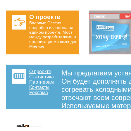
О проекте
Карта скидок!
лет
Впервые Осетия
подробно изложена на
едином
проекте
. Мост
между потребителями и
организациями возведен!
Мнение
.
О проекте
Мы предлагаем уста
Статистика
Он будет дополнять 
Партнерам
Контакты
согревать холодными
Реклама
отвечают всем совр
Используемые матер
только у проверенны
на правах рекламы