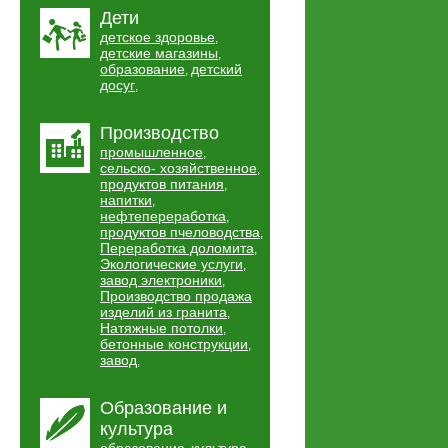
Дети
детское здоровье
,
детские магазины
,
образование
детский
,
досуг
,
Производство
промышленное
,
сельско- хозяйственное
,
продуктов питания
,
напитки
,
нефтепереработка
,
продуктов пчеловодства
,
Переработка доломита
,
Экологические услуги
,
завод электроники
,
Производство продажа
изделий из гранита
,
Натяжные потолки
,
бетонные конструкции
,
завод
,
Образование и
культура