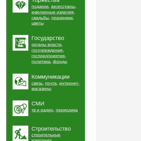
Торжества
,
,
подарки
аксессуары
,
ювелирные изделия
,
,
свадьбы
праздники
цветы
Государство
,
органы власти
,
госучреждения
,
госпредприятия
,
политика
фонды
Коммуникации
,
,
связь
почта
интернет-
магазины
СМИ
,
тв и радио
периодика
Строительство
строительные
,
компании