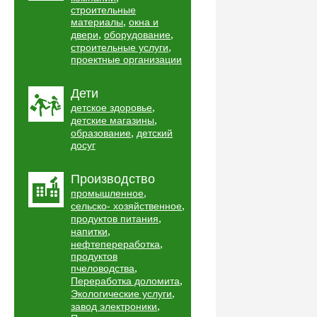
строительные
,
материалы
окна и
,
,
двери
оборудование
,
строительные услуги
проектные организации
Дети
,
детское здоровье
,
детские магазины
,
образование
детский
досуг
Производство
,
промышленное
,
сельско- хозяйственное
,
продуктов питания
,
напитки
,
нефтепереработка
продуктов
,
пчеловодства
,
Переработка доломита
,
Экологические услуги
,
завод электроники