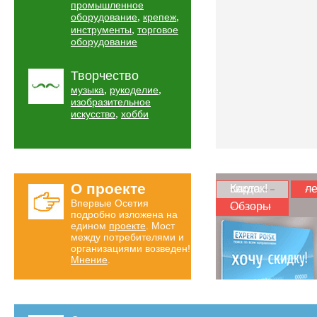
промышленное
,
,
оборудование
крепеж
,
инструменты
торговое
оборудование
Творчество
,
,
музыка
рукоделие
изобразительное
,
искусство
хобби
О проекте
Карта скидок!
ле
Впервые Осетия
Обзоры
подробно изложена на
едином
проекте
. Мост
между потребителями и
организациями возведен!
Мнение
.