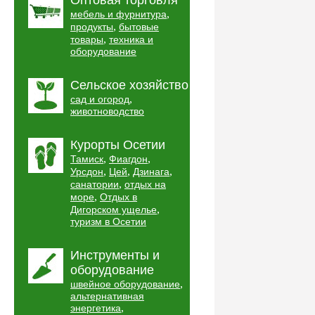
Оптовая торговля
,
мебель и фурнитура
,
продукты
бытовые
,
товары
техника и
оборудование
Сельское хозяйство
,
сад и огород
животноводство
Курорты Осетии
,
,
Тамиск
Фиагдон
,
,
,
Урсдон
Цей
Дзинага
,
санатории
отдых на
,
море
Отдых в
,
Дигорском ущелье
туризм в Осетии
Инструменты и
оборудование
,
швейное оборудование
альтернативная
,
энергетика