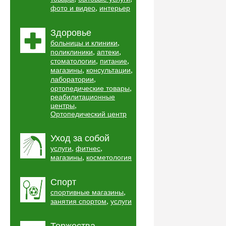
,
фото и видео
интерьер
Здоровье
,
больницы и клиники
,
,
поликлиники
аптеки
,
,
стоматологии
питание
,
,
магазины
консультации
,
лаборатории
,
ортопедические товары
реабилитационные
,
центры
Ортопедический центр
Уход за собой
,
,
услуги
фитнес
,
магазины
косметология
Спорт
,
спортивные магазины
,
занятия спортом
услуги