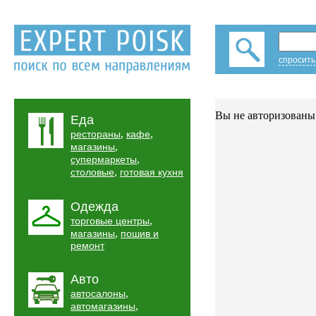
спросить
Вы не авторизованы 
Еда
,
,
рестораны
кафе
,
магазины
,
супермаркеты
,
столовые
готовая кухня
Одежда
,
торговые центры
,
магазины
пошив и
ремонт
Авто
,
автосалоны
,
автомагазины