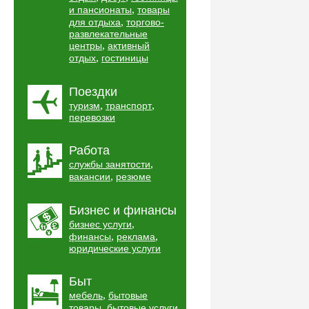
,
и пансионаты
товары
,
для отдыха
торгово-
развлекательные
,
центры
активный
,
отдых
гостиницы
Поездки
,
,
туризм
транспорт
перевозки
Работа
,
службы занятости
,
вакансии
резюме
Бизнес и финансы
,
бизнес услуги
,
,
финансы
реклама
юридические услуги
Быт
,
мебель
бытовые
,
,
товары
бытовые услуги