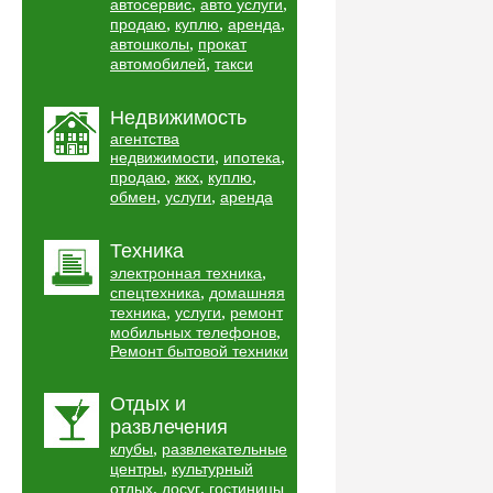
,
,
автосервис
авто услуги
,
,
,
продаю
куплю
аренда
,
автошколы
прокат
,
автомобилей
такси
Недвижимость
агентства
,
,
недвижимости
ипотека
,
,
,
продаю
жкх
куплю
,
,
обмен
услуги
аренда
Техника
,
электронная техника
,
спецтехника
домашняя
,
,
техника
услуги
ремонт
,
мобильных телефонов
Ремонт бытовой техники
Отдых и
развлечения
,
клубы
развлекательные
,
центры
культурный
,
,
отдых
досуг
гостиницы