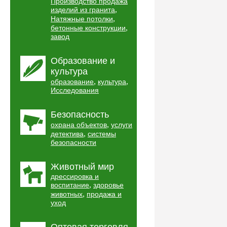
Производство продажа
,
изделий из гранита
,
Натяжные потолки
,
бетонные конструкции
завод
Образование и
культура
,
,
образование
культура
Исследования
Безопасность
,
охрана объектов
услуги
,
детектива
системы
безопасности
Животный мир
дрессировка и
,
воспитание
здоровье
,
животных
продажа и
уход