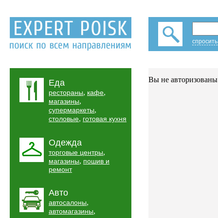
спросить
Вы не авторизованы 
Еда
,
,
рестораны
кафе
,
магазины
,
супермаркеты
,
столовые
готовая кухня
Одежда
,
торговые центры
,
магазины
пошив и
ремонт
Авто
,
автосалоны
,
автомагазины