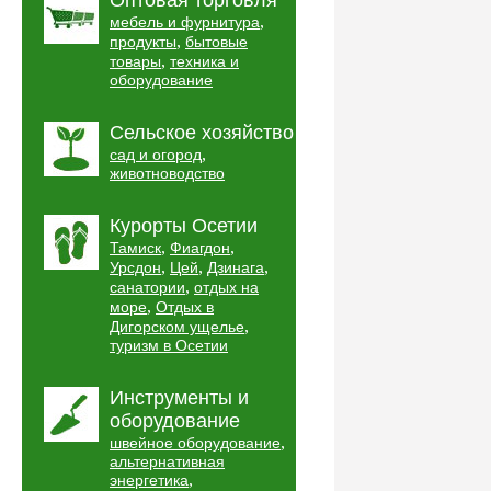
Оптовая торговля
,
мебель и фурнитура
,
продукты
бытовые
,
товары
техника и
оборудование
Сельское хозяйство
,
сад и огород
животноводство
Курорты Осетии
,
,
Тамиск
Фиагдон
,
,
,
Урсдон
Цей
Дзинага
,
санатории
отдых на
,
море
Отдых в
,
Дигорском ущелье
туризм в Осетии
Инструменты и
оборудование
,
швейное оборудование
альтернативная
,
энергетика