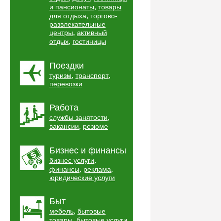
,
и пансионаты
товары
,
для отдыха
торгово-
развлекательные
,
центры
активный
,
отдых
гостиницы
Поездки
,
,
туризм
транспорт
перевозки
Работа
,
службы занятости
,
вакансии
резюме
Бизнес и финансы
,
бизнес услуги
,
,
финансы
реклама
юридические услуги
Быт
,
мебель
бытовые
,
,
товары
бытовые услуги