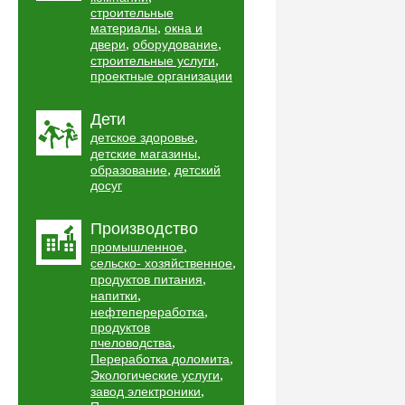
строительные
,
материалы
окна и
,
,
двери
оборудование
,
строительные услуги
проектные организации
Дети
,
детское здоровье
,
детские магазины
,
образование
детский
досуг
Производство
,
промышленное
,
сельско- хозяйственное
,
продуктов питания
,
напитки
,
нефтепереработка
продуктов
,
пчеловодства
,
Переработка доломита
,
Экологические услуги
,
завод электроники