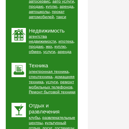
,
,
автосервис
авто услуги
,
,
,
продаю
куплю
аренда
,
автошколы
прокат
,
автомобилей
такси
Недвижимость
агентства
,
,
недвижимости
ипотека
,
,
,
продаю
жкх
куплю
,
,
обмен
услуги
аренда
Техника
,
электронная техника
,
спецтехника
домашняя
,
,
техника
услуги
ремонт
,
мобильных телефонов
Ремонт бытовой техники
Отдых и
развлечения
,
клубы
развлекательные
,
центры
культурный
,
,
отдых
досуг
гостиницы