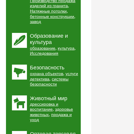
Производство продажа
,
изделий из гранита
,
Натяжные потолки
,
бетонные конструкции
завод
Образование и
культура
,
,
образование
культура
Исследования
Безопасность
,
охрана объектов
услуги
,
детектива
системы
безопасности
Животный мир
дрессировка и
,
воспитание
здоровье
,
животных
продажа и
уход