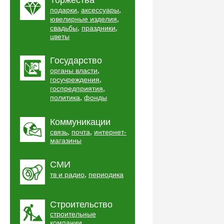
Торжества
,
,
подарки
аксессуары
,
ювелирные изделия
,
,
свадьбы
праздники
цветы
Государство
,
органы власти
,
госучреждения
,
госпредприятия
,
политика
фонды
Коммуникации
,
,
связь
почта
интернет-
магазины
СМИ
,
тв и радио
периодика
Строительство
строительные
,
компании