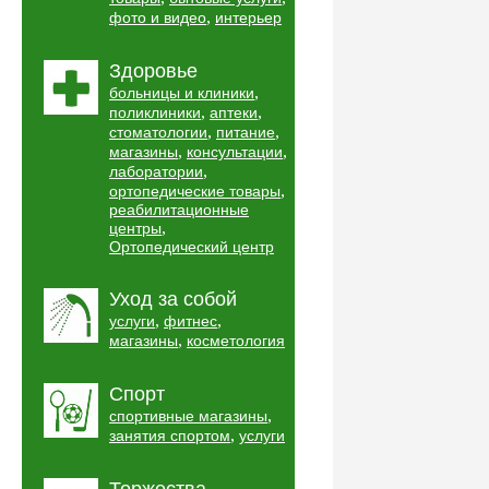
,
фото и видео
интерьер
Здоровье
,
больницы и клиники
,
,
поликлиники
аптеки
,
,
стоматологии
питание
,
,
магазины
консультации
,
лаборатории
,
ортопедические товары
реабилитационные
,
центры
Ортопедический центр
Уход за собой
,
,
услуги
фитнес
,
магазины
косметология
Спорт
,
спортивные магазины
,
занятия спортом
услуги