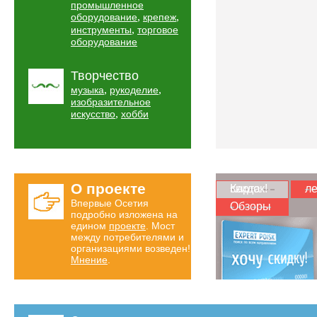
промышленное
,
,
оборудование
крепеж
,
инструменты
торговое
оборудование
Творчество
,
,
музыка
рукоделие
изобразительное
,
искусство
хобби
О проекте
Карта скидок!
ле
Впервые Осетия
Обзоры
подробно изложена на
едином
проекте
. Мост
между потребителями и
организациями возведен!
Мнение
.