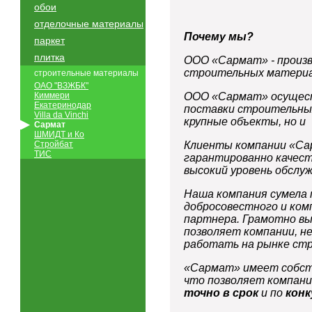
обои
отделочные материалы
Почему мы?
паркет
плитка
ООО «Сармат» - произв
строительных материа
строительные материалы
ОАО "ВЗЖБК"
Киммери
ООО «Сармат» осущест
Екатеринодар
поставки строительны
Villa da Vinchi
крупные объекты, но и
Сармат
ШМИДТ и Ко
Стройбат
Клиенты компании «С
ТИС
гарантированно качес
высокий уровень обслуж
Наша компания сумела
добросовестного и ком
партнера. Грамотно в
позволяет компании, н
работать на рынке ст
«Сармат» имеет собст
что позволяет компан
точно в срок
и по
кон