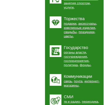
,
занятия спортом
,
услуги
Торжества
,
,
подарки
аксессуары
,
ювелирные изделия
,
,
свадьбы
праздники
,
цветы
Государство
,
органы власти
,
госучреждения
,
госпредприятия
,
,
политика
фонды
Коммуникации
,
,
связь
почта
интернет-
,
магазины
СМИ
,
,
тв и радио
периодика