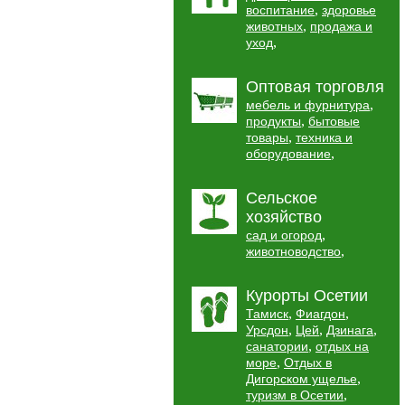
,
воспитание
здоровье
,
животных
продажа и
,
уход
Оптовая торговля
,
мебель и фурнитура
,
продукты
бытовые
,
товары
техника и
,
оборудование
Сельское
хозяйство
,
сад и огород
,
животноводство
Курорты Осетии
,
,
Тамиск
Фиагдон
,
,
,
Урсдон
Цей
Дзинага
,
санатории
отдых на
,
море
Отдых в
,
Дигорском ущелье
,
туризм в Осетии