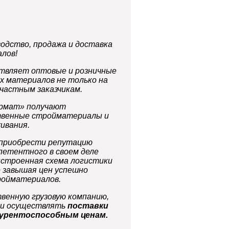
одство, продажа и доставка
лов!
вляет оптовые и розничные
х материалов не только на
 частным заказчикам.
армат» получают
твенные стройматериалы и
ивания.
 приобрести репутацию
петентного в своем деле
ыстроенная схема логистики
е завышая цен успешно
ройматериалов.
венную грузовую компанию,
ии осуществлять
поставки
курентоспособным ценам.