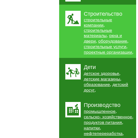
Строительство
строительные
,
компании
строительные
,
материалы
окна и
,
,
двери
оборудование
,
строительные услуги
,
проектные организации
Дети
,
детское здоровье
,
детские магазины
,
образование
детский
,
досуг
Производство
,
промышленное
,
сельско- хозяйственное
,
продуктов питания
,
напитки
,
нефтепереработка