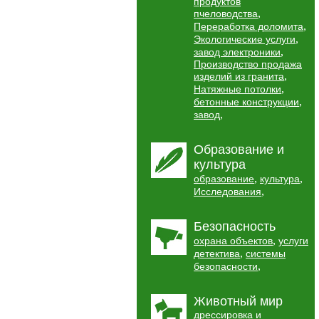
продуктов
,
пчеловодства
,
Переработка доломита
,
Экологические услуги
,
завод электроники
Производство продажа
,
изделий из гранита
,
Натяжные потолки
,
бетонные конструкции
,
завод
Образование и
культура
,
,
образование
культура
,
Исследования
Безопасность
,
охрана объектов
услуги
,
детектива
системы
,
безопасности
Животный мир
дрессировка и