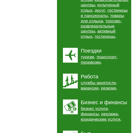
,
центры
культурный
,
,
отдых
досуг
гостиницы
,
и пансионаты
товары
,
для отдыха
торгово-
развлекательные
,
центры
активный
,
,
отдых
гостиницы
Поездки
,
,
туризм
транспорт
,
перевозки
Работа
,
службы занятости
,
,
вакансии
резюме
Бизнес и финансы
,
бизнес услуги
,
,
финансы
реклама
,
юридические услуги