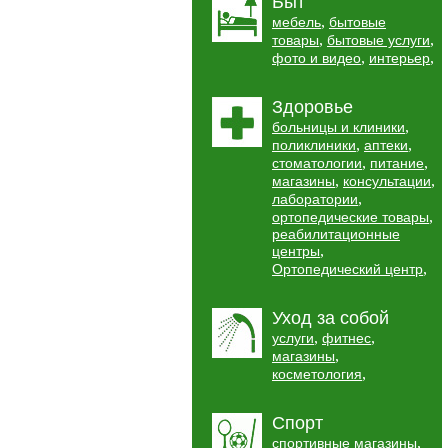
Быт
,
мебель
бытовые
,
,
товары
бытовые услуги
,
,
фото и видео
интерьер
Здоровье
,
больницы и клиники
,
,
поликлиники
аптеки
,
,
стоматологии
питание
,
,
магазины
консультации
,
лаборатории
,
ортопедические товары
реабилитационные
,
центры
,
Ортопедический центр
Уход за собой
,
,
услуги
фитнес
,
магазины
,
косметология
Спорт
,
спортивные магазины