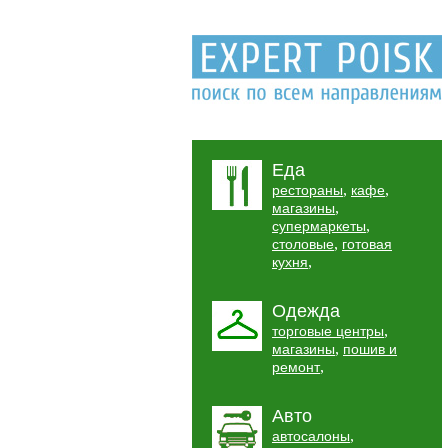
Еда
,
,
рестораны
кафе
,
магазины
,
супермаркеты
,
столовые
готовая
,
кухня
Одежда
,
торговые центры
,
магазины
пошив и
,
ремонт
Авто
,
автосалоны