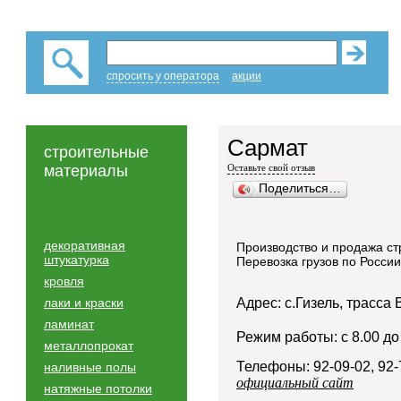
спросить у оператора
акции
Сармат
строительные
материалы
Оставьте свой отзыв
Поделиться…
декоративная
Производство и продажа с
штукатурка
Перевозка грузов по России
кровля
лаки и краски
Адрес: с.Гизель, трасса
ламинат
Режим работы: с 8.00 до
металлопрокат
Телефоны: 92-09-02, 92-
наливные полы
официальный сайт
натяжные потолки