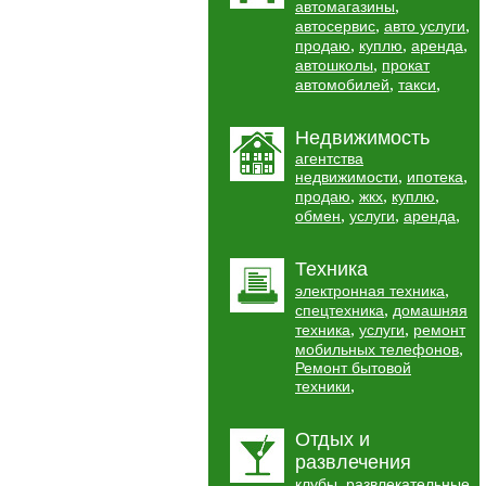
,
автомагазины
,
,
автосервис
авто услуги
,
,
,
продаю
куплю
аренда
,
автошколы
прокат
,
,
автомобилей
такси
Недвижимость
агентства
,
,
недвижимости
ипотека
,
,
,
продаю
жкх
куплю
,
,
,
обмен
услуги
аренда
Техника
,
электронная техника
,
спецтехника
домашняя
,
,
техника
услуги
ремонт
,
мобильных телефонов
Ремонт бытовой
,
техники
Отдых и
развлечения
,
клубы
развлекательные