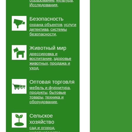
образование
культура
,
,
Исследования
,
Безопасность
охрана объектов
услуги
,
детектива
системы
,
безопасности
,
Животный мир
дрессировка и
воспитание
здоровье
,
животных
продажа и
,
уход
,
Оптовая торговля
мебель и фурнитура
,
продукты
бытовые
,
товары
техника и
,
оборудование
,
Сельское
хозяйство
сад и огород
,