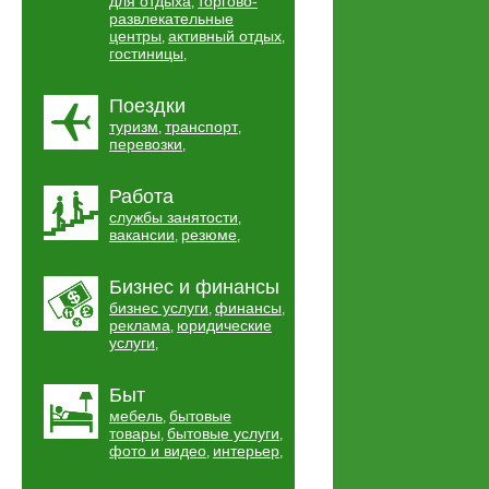
для отдыха
торгово-
,
развлекательные
центры
активный отдых
,
,
гостиницы
,
Поездки
туризм
транспорт
,
,
перевозки
,
Работа
службы занятости
,
вакансии
резюме
,
,
Бизнес и финансы
бизнес услуги
финансы
,
,
реклама
юридические
,
услуги
,
Быт
мебель
бытовые
,
товары
бытовые услуги
,
,
фото и видео
интерьер
,
,