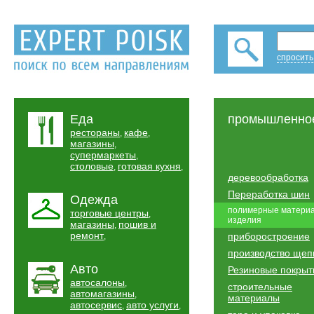
спросить
Еда
промышленно
рестораны
кафе
,
,
магазины
,
супермаркеты
,
столовые
готовая кухня
,
,
деревообработка
Переработка шин
Одежда
полимерные матери
торговые центры
,
изделия
магазины
пошив и
,
ремонт
приборостроение
,
производство ще
Авто
Резиновые покрыт
автосалоны
,
строительные
автомагазины
,
материалы
автосервис
авто услуги
,
,