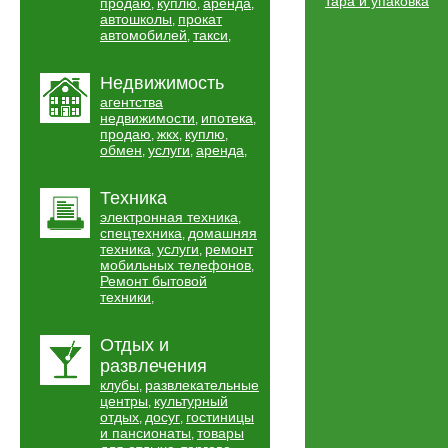
тара и упаковка
продаю
куплю
аренда
,
,
,
автошколы
прокат
,
автомобилей
такси
,
,
Недвижимость
агентства
недвижимости
ипотека
,
,
продаю
жкх
куплю
,
,
,
обмен
услуги
аренда
,
,
,
Техника
электронная техника
,
спецтехника
домашняя
,
техника
услуги
ремонт
,
,
мобильных телефонов
,
Ремонт бытовой
техники
,
Отдых и
развлечения
клубы
развлекательные
,
центры
культурный
,
отдых
досуг
гостиницы
,
,
и пансионаты
товары
,