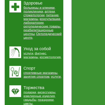
Здоровье
больницы и клиники
,
поликлиники
аптеки
,
,
стоматологии
питание
,
,
магазины
консультации
,
,
лаборатории
,
ортопедические товары
,
реабилитационные
центры
Ортопедический
,
центр
,
Уход за собой
услуги
фитнес
,
,
магазины
косметология
,
,
Спорт
спортивные магазины
,
занятия спортом
услуги
,
,
Торжества
подарки
аксессуары
,
,
ювелирные изделия
,
свадьбы
праздники
,
,
цветы
,