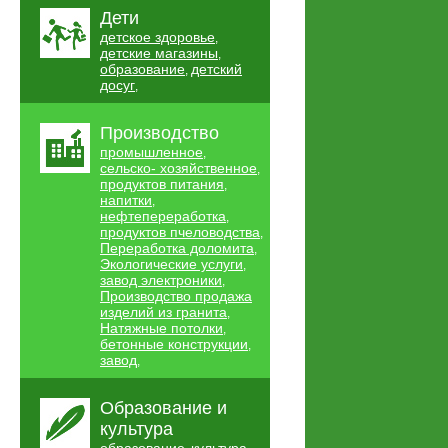
Дети
детское здоровье
,
детские магазины
,
образование
детский
,
досуг
,
Производство
промышленное
,
сельско- хозяйственное
,
продуктов питания
,
напитки
,
нефтепереработка
,
продуктов пчеловодства
,
Переработка доломита
,
Экологические услуги
,
завод электроники
,
Производство продажа
изделий из гранита
,
Натяжные потолки
,
бетонные конструкции
,
завод
,
Образование и
культура