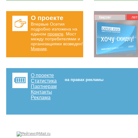
О проекте
Карта скидок!
лет
Впервые Осетия
подробно изложена на
едином
проекте
. Мост
между потребителями и
организациями возведен!
Мнение
.
О проекте
на правах рекламы
Статистика
Партнерам
Контакты
Реклама