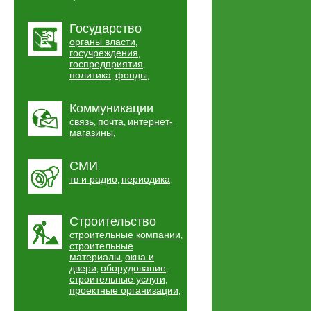
Государство
органы власти
,
госучреждения
,
госпредприятия
,
политика
фонды
,
,
Коммуникации
связь
почта
интернет-
,
,
магазины
,
СМИ
тв и радио
периодика
,
,
Строительство
строительные компании
,
строительные
материалы
окна и
,
двери
оборудование
,
,
строительные услуги
,
проектные организации
,