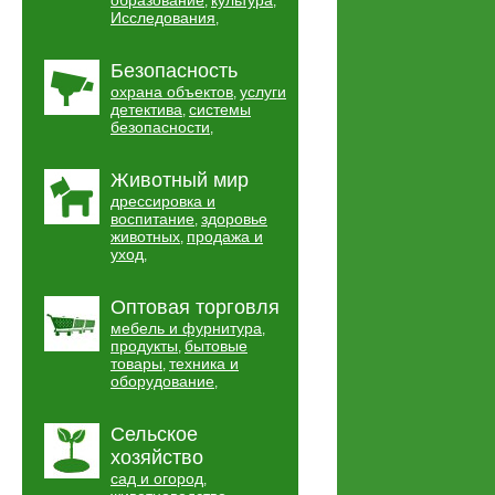
образование
культура
,
,
Исследования
,
Безопасность
охрана объектов
услуги
,
детектива
системы
,
безопасности
,
Животный мир
дрессировка и
воспитание
здоровье
,
животных
продажа и
,
уход
,
Оптовая торговля
мебель и фурнитура
,
продукты
бытовые
,
товары
техника и
,
оборудование
,
Сельское
хозяйство
сад и огород
,