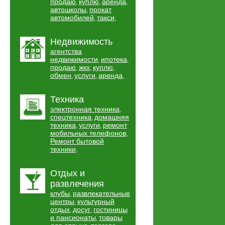
продаю
куплю
аренда
,
,
,
автошколы
прокат
,
автомобилей
такси
,
,
Недвижимость
агентства
недвижимости
ипотека
,
,
продаю
жкх
куплю
,
,
,
обмен
услуги
аренда
,
,
,
Техника
электронная техника
,
спецтехника
домашняя
,
техника
услуги
ремонт
,
,
мобильных телефонов
,
Ремонт бытовой
техники
,
Отдых и
развлечения
клубы
развлекательные
,
центры
культурный
,
отдых
досуг
гостиницы
,
,
и пансионаты
товары
,