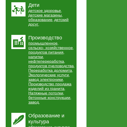
Дети
детское здоровье
,
детские магазины
,
образование
детский
,
досуг
,
Производство
промышленное
,
сельско- хозяйственное
,
продуктов питания
,
напитки
,
нефтепереработка
,
продуктов пчеловодства
,
Переработка доломита
,
Экологические услуги
,
завод электроники
,
Производство продажа
изделий из гранита
,
Натяжные потолки
,
бетонные конструкции
,
завод
,
Образование и
культура