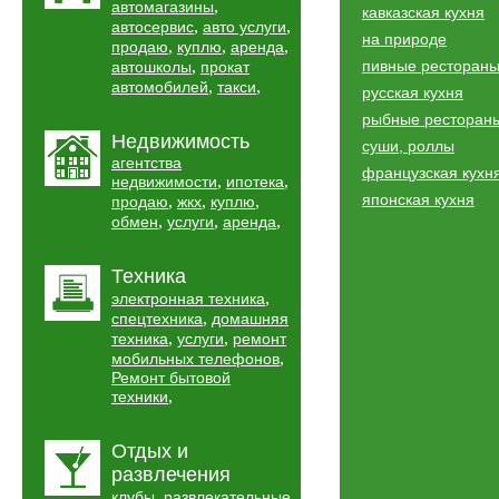
,
автомагазины
кавказская кухня
,
,
автосервис
авто услуги
на природе
,
,
,
продаю
куплю
аренда
,
пивные ресторан
автошколы
прокат
,
,
автомобилей
такси
русская кухня
рыбные ресторан
Недвижимость
суши, роллы
агентства
французская кухн
,
,
недвижимости
ипотека
японская кухня
,
,
,
продаю
жкх
куплю
,
,
,
обмен
услуги
аренда
Техника
,
электронная техника
,
спецтехника
домашняя
,
,
техника
услуги
ремонт
,
мобильных телефонов
Ремонт бытовой
,
техники
Отдых и
развлечения
,
клубы
развлекательные