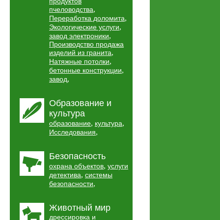
продуктов
,
пчеловодства
,
Переработка доломита
,
Экологические услуги
,
завод электроники
Производство продажа
,
изделий из гранита
,
Натяжные потолки
,
бетонные конструкции
,
завод
Образование и
культура
,
,
образование
культура
,
Исследования
Безопасность
,
охрана объектов
услуги
,
детектива
системы
,
безопасности
Животный мир
дрессировка и