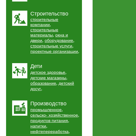
Строительство
строительные
,
компании
строительные
,
материалы
окна и
,
,
двери
оборудование
,
строительные услуги
,
проектные организации
Дети
,
детское здоровье
,
детские магазины
,
образование
детский
,
досуг
Производство
,
промышленное
,
сельско- хозяйственное
,
продуктов питания
,
напитки
,
нефтепереработка