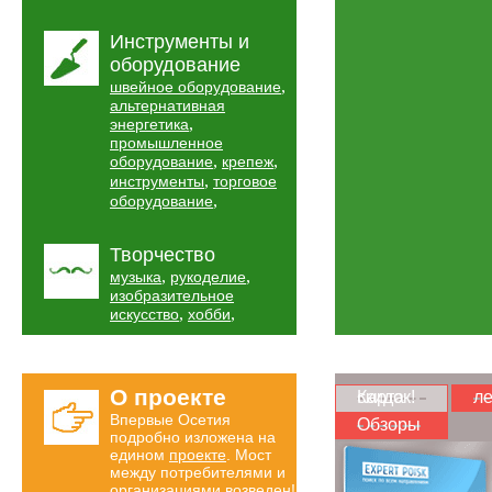
Инструменты и
оборудование
,
швейное оборудование
альтернативная
,
энергетика
промышленное
,
,
оборудование
крепеж
,
инструменты
торговое
,
оборудование
Творчество
,
,
музыка
рукоделие
изобразительное
,
,
искусство
хобби
О проекте
Карта скидок!
ле
Впервые Осетия
Обзоры
подробно изложена на
едином
проекте
. Мост
между потребителями и
организациями возведен!