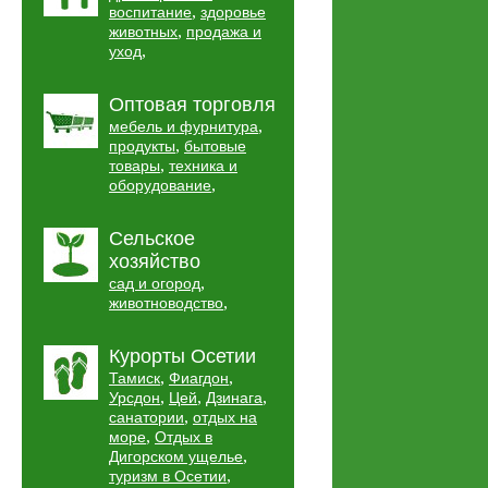
,
воспитание
здоровье
,
животных
продажа и
,
уход
Оптовая торговля
,
мебель и фурнитура
,
продукты
бытовые
,
товары
техника и
,
оборудование
Сельское
хозяйство
,
сад и огород
,
животноводство
Курорты Осетии
,
,
Тамиск
Фиагдон
,
,
,
Урсдон
Цей
Дзинага
,
санатории
отдых на
,
море
Отдых в
,
Дигорском ущелье
,
туризм в Осетии