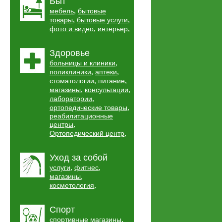
Быт
,
мебель
бытовые
,
,
товары
бытовые услуги
,
,
фото и видео
интерьер
Здоровье
,
больницы и клиники
,
,
поликлиники
аптеки
,
,
стоматологии
питание
,
,
магазины
консультации
,
лаборатории
,
ортопедические товары
реабилитационные
,
центры
,
Ортопедический центр
Уход за собой
,
,
услуги
фитнес
,
магазины
,
косметология
Спорт
,
спортивные магазины