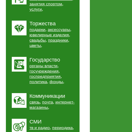
,
занятия спортом
,
услуги
Торжества
,
,
подарки
аксессуары
,
ювелирные изделия
,
,
свадьбы
праздники
,
цветы
Государство
,
органы власти
,
госучреждения
,
госпредприятия
,
,
политика
фонды
Коммуникации
,
,
связь
почта
интернет-
,
магазины
СМИ
,
,
тв и радио
периодика