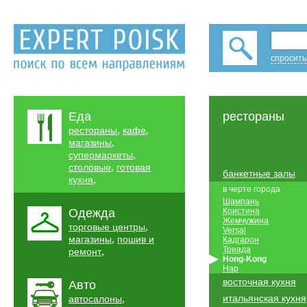
спросить
Еда
рестораны
,
,
рестораны
кафе
,
магазины
,
супермаркеты
,
столовые
готовая
банкетные залы
,
кухня
в черте города
Шампань
Одежда
Кристина
Жемчужина
,
торговые центры
Versal
,
магазины
пошив и
Кадгарон
Триада
,
ремонт
Hong-Kong
Нар
восточная кухня
Авто
,
итальянская кухня
автосалоны