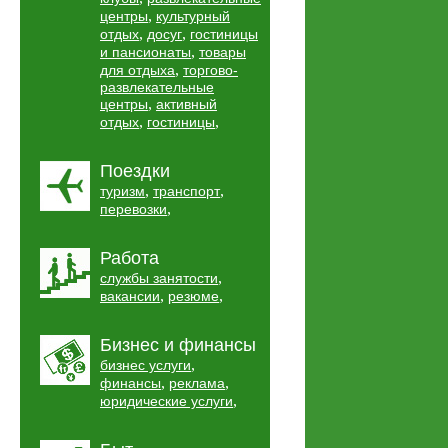
,
центры
культурный
,
,
отдых
досуг
гостиницы
,
и пансионаты
товары
,
для отдыха
торгово-
развлекательные
,
центры
активный
,
,
отдых
гостиницы
Поездки
,
,
туризм
транспорт
,
перевозки
Работа
,
службы занятости
,
,
вакансии
резюме
Бизнес и финансы
,
бизнес услуги
,
,
финансы
реклама
,
юридические услуги