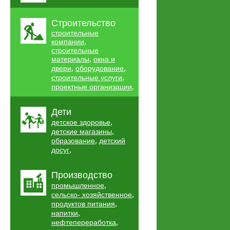
Строительство
строительные
,
компании
строительные
,
материалы
окна и
,
,
двери
оборудование
,
строительные услуги
,
проектные организации
Дети
,
детское здоровье
,
детские магазины
,
образование
детский
,
досуг
Производство
,
промышленное
,
сельско- хозяйственное
,
продуктов питания
,
напитки
,
нефтепереработка