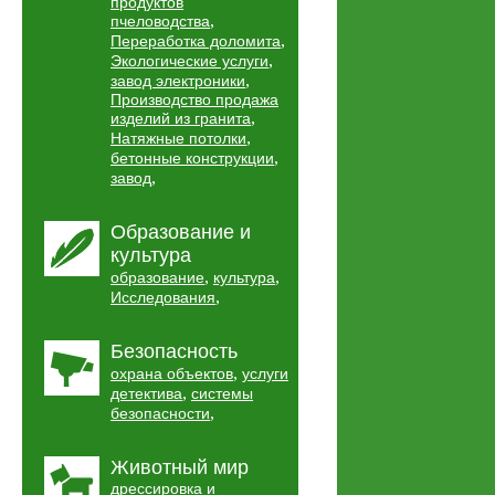
продуктов
,
пчеловодства
,
Переработка доломита
,
Экологические услуги
,
завод электроники
Производство продажа
,
изделий из гранита
,
Натяжные потолки
,
бетонные конструкции
,
завод
Образование и
культура
,
,
образование
культура
,
Исследования
Безопасность
,
охрана объектов
услуги
,
детектива
системы
,
безопасности
Животный мир
дрессировка и