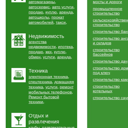
,
автомагазины
мосты и дороги
,
,
автосервис
авто услуги
промышленное
,
,
,
продаю
куплю
аренда
строительство
,
автошколы
прокат
сельскохозяйстве
,
,
автомобилей
такси
строительство
строительство бан
Недвижимость
строительство анг
агентства
и складов
,
,
недвижимости
ипотека
строительство
,
,
,
продаю
жкх
куплю
бассейнов
,
,
,
обмен
услуги
аренда
строительство дач
строительство до
Техника
под ключ
,
электронная техника
строительство ка
,
спецтехника
домашняя
строительство
,
,
техника
услуги
ремонт
котельных
,
мобильных телефонов
Ремонт бытовой
строительство сау
,
техники
Отдых и
развлечения
,
клубы
развлекательные