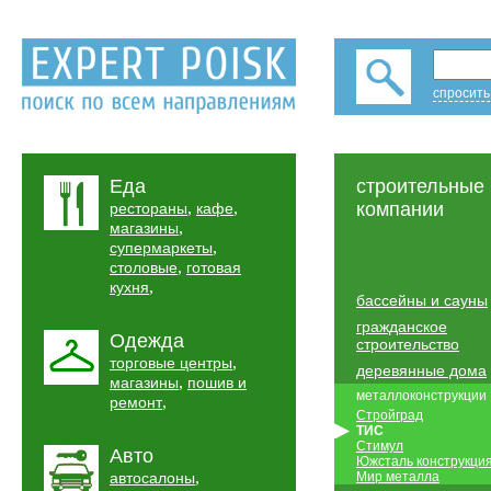
спросить
Еда
строительные
,
,
компании
рестораны
кафе
,
магазины
,
супермаркеты
,
столовые
готовая
,
кухня
бассейны и сауны
гражданское
Одежда
строительство
,
торговые центры
деревянные дома
,
магазины
пошив и
металлоконструкции
,
ремонт
Стройград
ТИС
Стимул
Авто
Южсталь конструкци
,
автосалоны
Мир металла