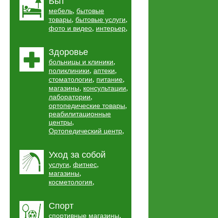
Быт
,
мебель
бытовые
,
,
товары
бытовые услуги
,
,
фото и видео
интерьер
Здоровье
,
больницы и клиники
,
,
поликлиники
аптеки
,
,
стоматологии
питание
,
,
магазины
консультации
,
лаборатории
,
ортопедические товары
реабилитационные
,
центры
,
Ортопедический центр
Уход за собой
,
,
услуги
фитнес
,
магазины
,
косметология
Спорт
,
спортивные магазины