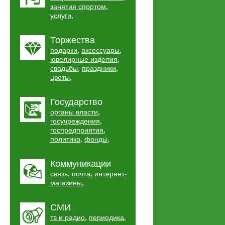
,
занятия спортом
,
услуги
Торжества
,
,
подарки
аксессуары
,
ювелирные изделия
,
,
свадьбы
праздники
,
цветы
Государство
,
органы власти
,
госучреждения
,
госпредприятия
,
,
политика
фонды
Коммуникации
,
,
связь
почта
интернет-
,
магазины
СМИ
,
,
тв и радио
периодика