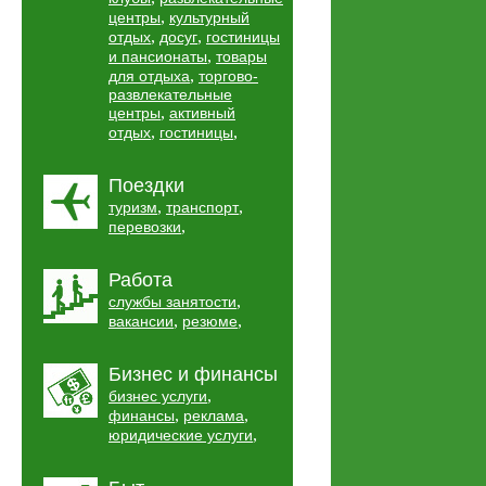
,
центры
культурный
,
,
отдых
досуг
гостиницы
,
и пансионаты
товары
,
для отдыха
торгово-
развлекательные
,
центры
активный
,
,
отдых
гостиницы
Поездки
,
,
туризм
транспорт
,
перевозки
Работа
,
службы занятости
,
,
вакансии
резюме
Бизнес и финансы
,
бизнес услуги
,
,
финансы
реклама
,
юридические услуги