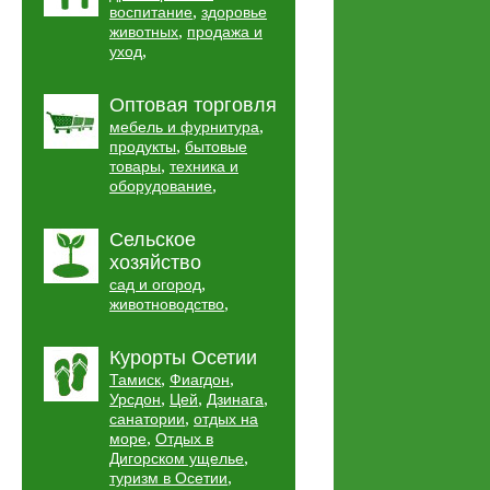
,
воспитание
здоровье
,
животных
продажа и
,
уход
Оптовая торговля
,
мебель и фурнитура
,
продукты
бытовые
,
товары
техника и
,
оборудование
Сельское
хозяйство
,
сад и огород
,
животноводство
Курорты Осетии
,
,
Тамиск
Фиагдон
,
,
,
Урсдон
Цей
Дзинага
,
санатории
отдых на
,
море
Отдых в
,
Дигорском ущелье
,
туризм в Осетии