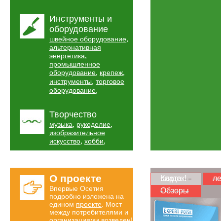
Инструменты и
оборудование
,
швейное оборудование
альтернативная
,
энергетика
промышленное
,
,
оборудование
крепеж
,
инструменты
торговое
,
оборудование
Творчество
,
,
музыка
рукоделие
изобразительное
,
,
искусство
хобби
О проекте
Карта скидок!
ле
Впервые Осетия
Обзоры
подробно изложена на
едином
проекте
. Мост
между потребителями и
организациями возведен!