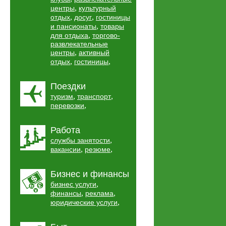
,
центры
культурный
,
,
отдых
досуг
гостиницы
,
и пансионаты
товары
,
для отдыха
торгово-
развлекательные
,
центры
активный
,
,
отдых
гостиницы
Поездки
,
,
туризм
транспорт
,
перевозки
Работа
,
службы занятости
,
,
вакансии
резюме
Бизнес и финансы
,
бизнес услуги
,
,
финансы
реклама
,
юридические услуги