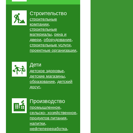
Строительство
строительные
,
компании
строительные
,
материалы
окна и
,
,
двери
оборудование
,
строительные услуги
,
проектные организации
Дети
,
детское здоровье
,
детские магазины
,
образование
детский
,
досуг
Производство
,
промышленное
,
сельско- хозяйственное
,
продуктов питания
,
напитки
,
нефтепереработка