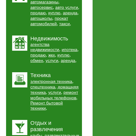
,
автомагазины
,
,
автосервис
авто услуги
,
,
,
продаю
куплю
аренда
,
автошколы
прокат
,
,
автомобилей
такси
Недвижимость
агентства
,
,
недвижимости
ипотека
,
,
,
продаю
жкх
куплю
,
,
,
обмен
услуги
аренда
Техника
,
электронная техника
,
спецтехника
домашняя
,
,
техника
услуги
ремонт
,
мобильных телефонов
Ремонт бытовой
,
техники
Отдых и
развлечения
,
клубы
развлекательные