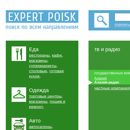
спросить
Еда
тв и радио
,
,
рестораны
кафе
,
магазины
,
супермаркеты
,
столовые
готовая
государственные ко
,
кухня
Алания
Алания-радио
частные компания
Одежда
,
торговые центры
,
магазины
пошив и
,
ремонт
Авто
,
автосалоны