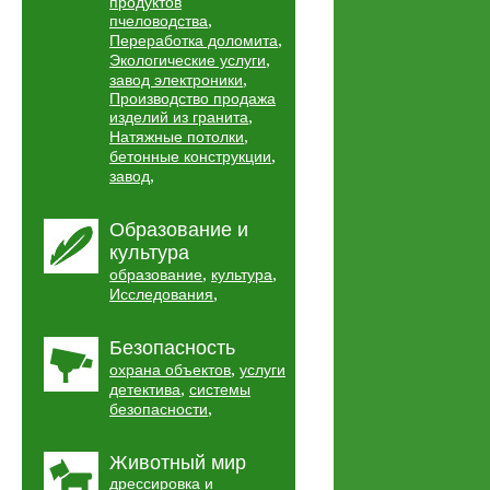
продуктов
,
пчеловодства
,
Переработка доломита
,
Экологические услуги
,
завод электроники
Производство продажа
,
изделий из гранита
,
Натяжные потолки
,
бетонные конструкции
,
завод
Образование и
культура
,
,
образование
культура
,
Исследования
Безопасность
,
охрана объектов
услуги
,
детектива
системы
,
безопасности
Животный мир
дрессировка и