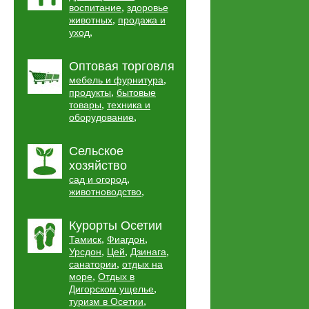
,
воспитание
здоровье
,
животных
продажа и
,
уход
Оптовая торговля
,
мебель и фурнитура
,
продукты
бытовые
,
товары
техника и
,
оборудование
Сельское
хозяйство
,
сад и огород
,
животноводство
Курорты Осетии
,
,
Тамиск
Фиагдон
,
,
,
Урсдон
Цей
Дзинага
,
санатории
отдых на
,
море
Отдых в
,
Дигорском ущелье
,
туризм в Осетии