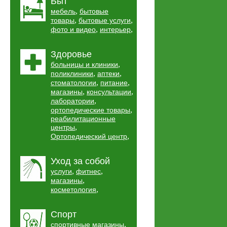
Быт
,
мебель
бытовые
,
,
товары
бытовые услуги
,
,
фото и видео
интерьер
Здоровье
,
больницы и клиники
,
,
поликлиники
аптеки
,
,
стоматологии
питание
,
,
магазины
консультации
,
лаборатории
,
ортопедические товары
реабилитационные
,
центры
,
Ортопедический центр
Уход за собой
,
,
услуги
фитнес
,
магазины
,
косметология
Спорт
,
спортивные магазины