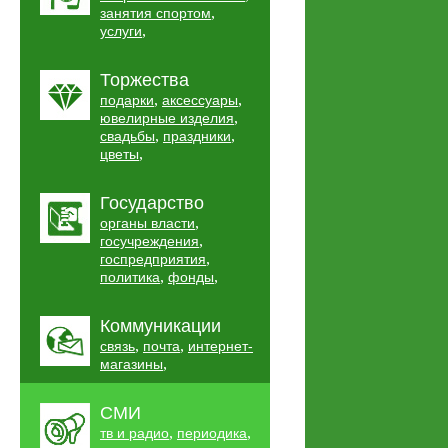
,
занятия спортом
,
услуги
Торжества
,
,
подарки
аксессуары
,
ювелирные изделия
,
,
свадьбы
праздники
,
цветы
Государство
,
органы власти
,
госучреждения
,
госпредприятия
,
,
политика
фонды
Коммуникации
,
,
связь
почта
интернет-
,
магазины
СМИ
,
,
тв и радио
периодика