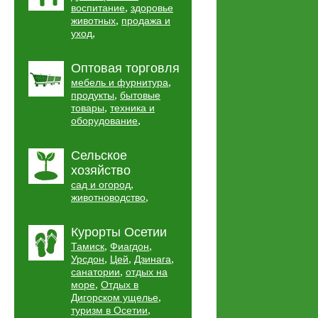
,
воспитание
здоровье
,
животных
продажа и
,
уход
Оптовая торговля
,
мебель и фурнитура
,
продукты
бытовые
,
товары
техника и
,
оборудование
Сельское
хозяйство
,
сад и огород
,
животноводство
Курорты Осетии
,
,
Тамиск
Фиагдон
,
,
,
Урсдон
Цей
Дзинага
,
санатории
отдых на
,
море
Отдых в
,
Дигорском ущелье
,
туризм в Осетии