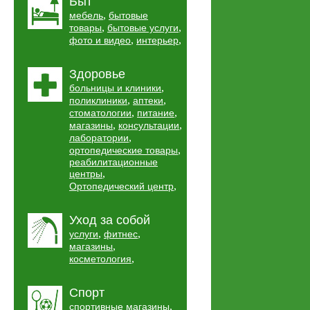
Быт
,
мебель
бытовые
,
,
товары
бытовые услуги
,
,
фото и видео
интерьер
Здоровье
,
больницы и клиники
,
,
поликлиники
аптеки
,
,
стоматологии
питание
,
,
магазины
консультации
,
лаборатории
,
ортопедические товары
реабилитационные
,
центры
,
Ортопедический центр
Уход за собой
,
,
услуги
фитнес
,
магазины
,
косметология
Спорт
,
спортивные магазины