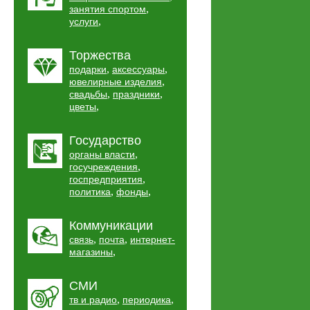
,
занятия спортом
,
услуги
Торжества
,
,
подарки
аксессуары
,
ювелирные изделия
,
,
свадьбы
праздники
,
цветы
Государство
,
органы власти
,
госучреждения
,
госпредприятия
,
,
политика
фонды
Коммуникации
,
,
связь
почта
интернет-
,
магазины
СМИ
,
,
тв и радио
периодика