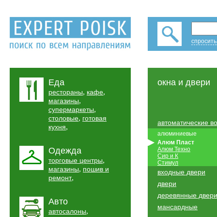
спросить
Еда
окна и двери
,
,
рестораны
кафе
,
магазины
,
супермаркеты
,
столовые
готовая
автоматические в
,
кухня
алюминиевые
Алюм Пласт
Одежда
Алюм Техно
Сир и К
,
торговые центры
Стимул
,
магазины
пошив и
входные двери
,
ремонт
двери
деревянные двер
Авто
мансардные
,
автосалоны