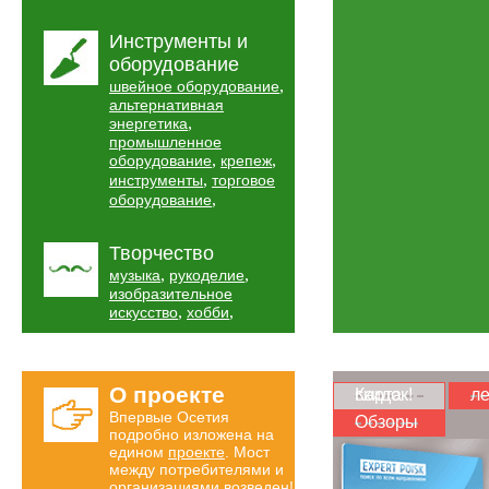
Инструменты и
оборудование
,
швейное оборудование
альтернативная
,
энергетика
промышленное
,
,
оборудование
крепеж
,
инструменты
торговое
,
оборудование
Творчество
,
,
музыка
рукоделие
изобразительное
,
,
искусство
хобби
О проекте
Карта скидок!
ле
Впервые Осетия
Обзоры
подробно изложена на
едином
проекте
. Мост
между потребителями и
организациями возведен!