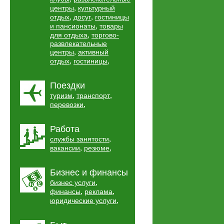
,
центры
культурный
,
,
отдых
досуг
гостиницы
,
и пансионаты
товары
,
для отдыха
торгово-
развлекательные
,
центры
активный
,
,
отдых
гостиницы
Поездки
,
,
туризм
транспорт
,
перевозки
Работа
,
службы занятости
,
,
вакансии
резюме
Бизнес и финансы
,
бизнес услуги
,
,
финансы
реклама
,
юридические услуги