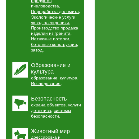
продуктов
,
пчеловодства
,
Переработка доломита
,
Экологические услуги
,
завод электроники
Производство продажа
,
изделий из гранита
,
Натяжные потолки
,
бетонные конструкции
,
завод
Образование и
культура
,
,
образование
культура
,
Исследования
Безопасность
,
охрана объектов
услуги
,
детектива
системы
,
безопасности
Животный мир
дрессировка и