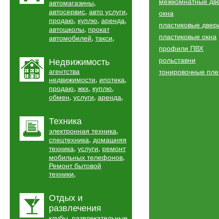
межкомнатные дв
,
автомагазины
,
,
автосервис
авто услуги
окна
,
,
,
продаю
куплю
аренда
пластиковые двер
,
автошколы
прокат
пластиковые окна
,
,
автомобилей
такси
профили ПВХ
рольставни
Недвижимость
агентства
тонировочные пле
,
,
недвижимости
ипотека
,
,
,
продаю
жкх
куплю
,
,
,
обмен
услуги
аренда
Техника
,
электронная техника
,
спецтехника
домашняя
,
,
техника
услуги
ремонт
,
мобильных телефонов
Ремонт бытовой
,
техники
Отдых и
развлечения
,
клубы
развлекательные