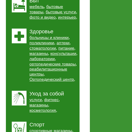
Быт
,
мебель
бытовые
,
,
товары
бытовые услуги
,
,
фото и видео
интерьер
Здоровье
,
больницы и клиники
,
,
поликлиники
аптеки
,
,
стоматологии
питание
,
,
магазины
консультации
,
лаборатории
,
ортопедические товары
реабилитационные
,
центры
,
Ортопедический центр
Уход за собой
,
,
услуги
фитнес
,
магазины
,
косметология
Спорт
,
спортивные магазины