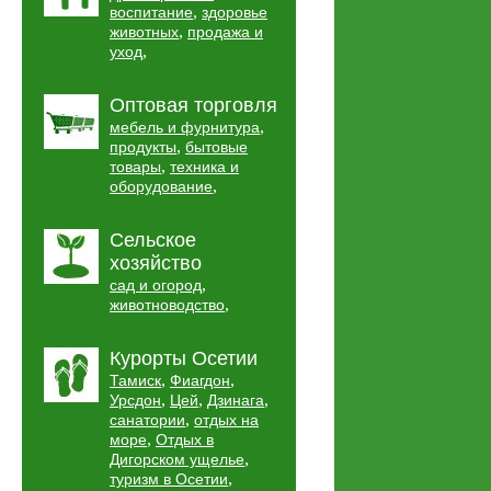
,
воспитание
здоровье
,
животных
продажа и
,
уход
Оптовая торговля
,
мебель и фурнитура
,
продукты
бытовые
,
товары
техника и
,
оборудование
Сельское
хозяйство
,
сад и огород
,
животноводство
Курорты Осетии
,
,
Тамиск
Фиагдон
,
,
,
Урсдон
Цей
Дзинага
,
санатории
отдых на
,
море
Отдых в
,
Дигорском ущелье
,
туризм в Осетии