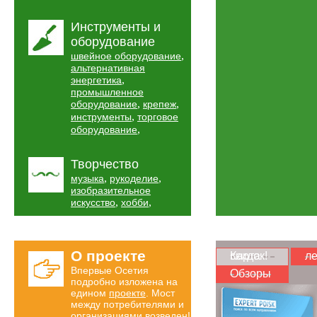
Инструменты и
оборудование
,
швейное оборудование
альтернативная
,
энергетика
промышленное
,
,
оборудование
крепеж
,
инструменты
торговое
,
оборудование
Творчество
,
,
музыка
рукоделие
изобразительное
,
,
искусство
хобби
О проекте
Карта скидок!
ле
Впервые Осетия
Обзоры
подробно изложена на
едином
проекте
. Мост
между потребителями и
организациями возведен!