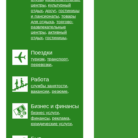
,
центры
культурный
,
,
отдых
досуг
гостиницы
,
и пансионаты
товары
,
для отдыха
торгово-
развлекательные
,
центры
активный
,
,
отдых
гостиницы
Поездки
,
,
туризм
транспорт
,
перевозки
Работа
,
службы занятости
,
,
вакансии
резюме
Бизнес и финансы
,
бизнес услуги
,
,
финансы
реклама
,
юридические услуги