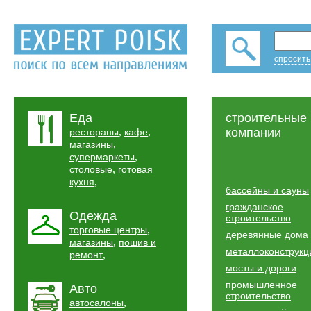
спросить
Еда
строительные
,
,
компании
рестораны
кафе
,
магазины
,
супермаркеты
,
столовые
готовая
,
кухня
бассейны и сауны
гражданское
Одежда
строительство
,
торговые центры
деревянные дома
,
магазины
пошив и
металлоконструкц
,
ремонт
мосты и дороги
промышленное
Авто
строительство
,
автосалоны