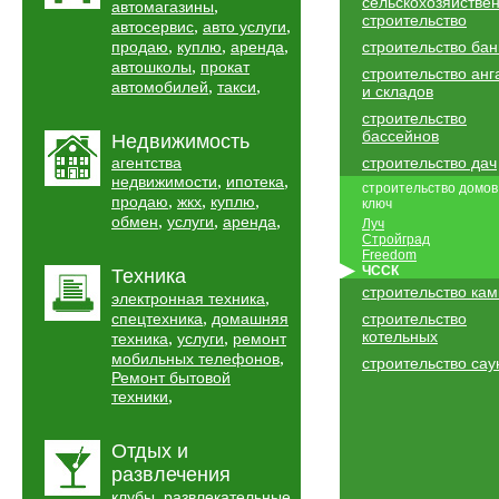
сельскохозяйстве
,
автомагазины
строительство
,
,
автосервис
авто услуги
,
,
,
продаю
куплю
аренда
строительство бан
,
автошколы
прокат
строительство анг
,
,
автомобилей
такси
и складов
строительство
бассейнов
Недвижимость
агентства
строительство дач
,
,
недвижимости
ипотека
строительство домов
,
,
,
продаю
жкх
куплю
ключ
,
,
,
обмен
услуги
аренда
Луч
Стройград
Freedom
ЧССК
Техника
строительство ка
,
электронная техника
,
спецтехника
домашняя
строительство
котельных
,
,
техника
услуги
ремонт
,
мобильных телефонов
строительство сау
Ремонт бытовой
,
техники
Отдых и
развлечения
,
клубы
развлекательные