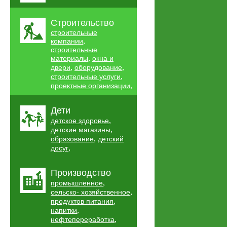
Строительство
строительные
,
компании
строительные
,
материалы
окна и
,
,
двери
оборудование
,
строительные услуги
,
проектные организации
Дети
,
детское здоровье
,
детские магазины
,
образование
детский
,
досуг
Производство
,
промышленное
,
сельско- хозяйственное
,
продуктов питания
,
напитки
,
нефтепереработка