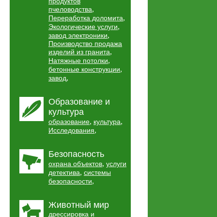
продуктов
,
пчеловодства
,
Переработка доломита
,
Экологические услуги
,
завод электроники
Производство продажа
,
изделий из гранита
,
Натяжные потолки
,
бетонные конструкции
,
завод
Образование и
культура
,
,
образование
культура
,
Исследования
Безопасность
,
охрана объектов
услуги
,
детектива
системы
,
безопасности
Животный мир
дрессировка и