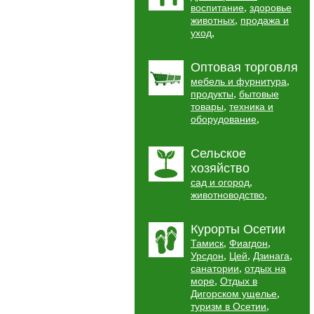
,
воспитание
здоровье
,
животных
продажа и
,
уход
Оптовая торговля
,
мебель и фурнитура
,
продукты
бытовые
,
товары
техника и
,
оборудование
Сельское
хозяйство
,
сад и огород
,
животноводство
Курорты Осетии
,
,
Тамиск
Фиагдон
,
,
,
Урсдон
Цей
Дзинага
,
санатории
отдых на
,
море
Отдых в
,
Дигорском ущелье
,
туризм в Осетии