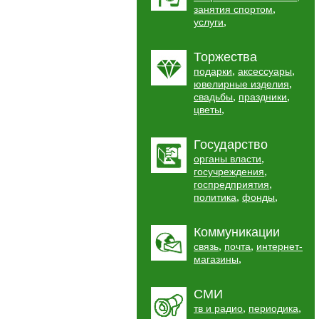
,
занятия спортом
,
услуги
Торжества
,
,
подарки
аксессуары
,
ювелирные изделия
,
,
свадьбы
праздники
,
цветы
Государство
,
органы власти
,
госучреждения
,
госпредприятия
,
,
политика
фонды
Коммуникации
,
,
связь
почта
интернет-
,
магазины
СМИ
,
,
тв и радио
периодика