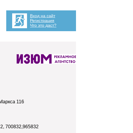
Вход на сайт
Регистрация
Что это даст?
 Маркса 116
2, 700832,965832