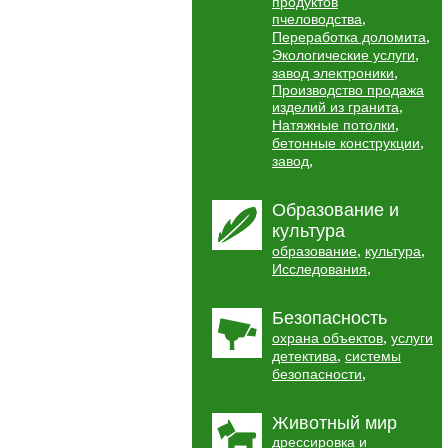
продуктов
,
пчеловодства
,
Переработка доломита
,
Экологические услуги
,
завод электроники
Производство продажа
,
изделий из гранита
,
Натяжные потолки
,
бетонные конструкции
,
завод
Образование и
культура
,
,
образование
культура
,
Исследования
Безопасность
,
охрана объектов
услуги
,
детектива
системы
,
безопасности
Животный мир
дрессировка и