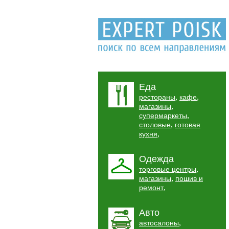
Еда
,
,
рестораны
кафе
,
магазины
,
супермаркеты
,
столовые
готовая
,
кухня
Одежда
,
торговые центры
,
магазины
пошив и
,
ремонт
Авто
,
автосалоны