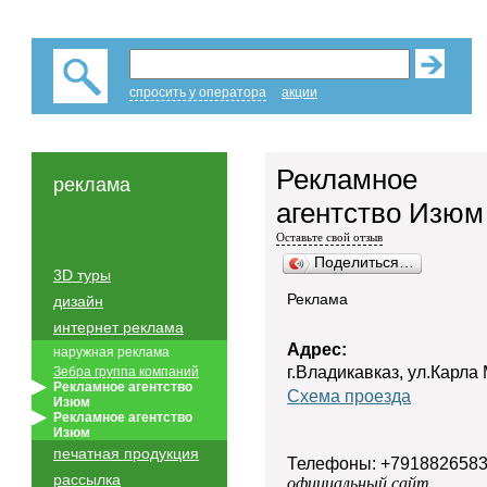
спросить у оператора
акции
Рекламное
реклама
агентство Изюм
Оставьте свой отзыв
Поделиться…
3D туры
Реклама
дизайн
интернет реклама
Адрес:
наружная реклама
г.Владикавказ, ул.Карла
Зебра группа компаний
Рекламное агентство
Схема проезда
Изюм
Рекламное агентство
Изюм
печатная продукция
Телефоны: +7918826583
рассылка
официальный сайт