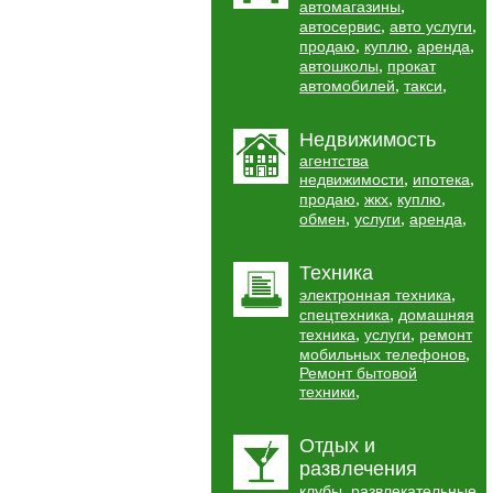
,
автомагазины
,
,
автосервис
авто услуги
,
,
,
продаю
куплю
аренда
,
автошколы
прокат
,
,
автомобилей
такси
Недвижимость
агентства
,
,
недвижимости
ипотека
,
,
,
продаю
жкх
куплю
,
,
,
обмен
услуги
аренда
Техника
,
электронная техника
,
спецтехника
домашняя
,
,
техника
услуги
ремонт
,
мобильных телефонов
Ремонт бытовой
,
техники
Отдых и
развлечения
,
клубы
развлекательные