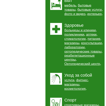
Быт
,
мебель
бытовые
,
,
товары
бытовые услуги
,
,
фото и видео
интерьер
Здоровье
,
больницы и клиники
,
,
поликлиники
аптеки
,
,
стоматологии
питание
,
,
магазины
консультации
,
лаборатории
,
ортопедические товары
реабилитационные
,
центры
,
Ортопедический центр
Уход за собой
,
,
услуги
фитнес
,
магазины
,
косметология
Спорт
,
спортивные магазины