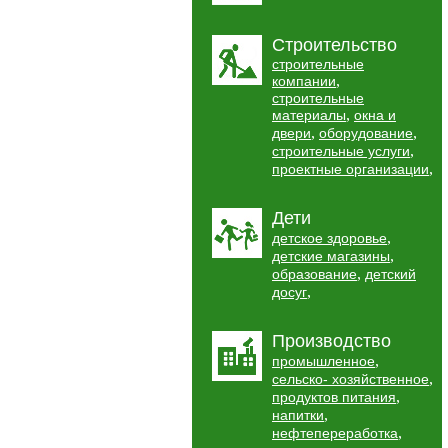
Строительство
строительные
,
компании
строительные
,
материалы
окна и
,
,
двери
оборудование
,
строительные услуги
,
проектные организации
Дети
,
детское здоровье
,
детские магазины
,
образование
детский
,
досуг
Производство
,
промышленное
,
сельско- хозяйственное
,
продуктов питания
,
напитки
,
нефтепереработка