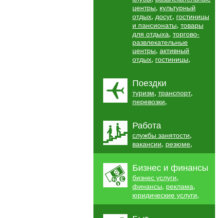
,
центры
культурный
,
,
отдых
досуг
гостиницы
,
и пансионаты
товары
,
для отдыха
торгово-
развлекательные
,
центры
активный
,
,
отдых
гостиницы
Поездки
,
,
туризм
транспорт
,
перевозки
Работа
,
службы занятости
,
,
вакансии
резюме
Бизнес и финансы
,
бизнес услуги
,
,
финансы
реклама
,
юридические услуги