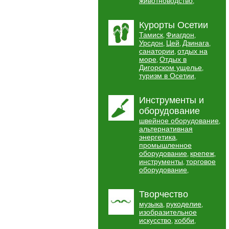
животноводство
,
Курорты Осетии
Тамиск
Фиагдон
,
,
Урсдон
Цей
Дзинага
,
,
,
санатории
отдых на
,
море
Отдых в
,
Дигорском ущелье
,
туризм в Осетии
,
Инструменты и
оборудование
швейное оборудование
,
альтернативная
энергетика
,
промышленное
оборудование
крепеж
,
,
инструменты
торговое
,
оборудование
,
Творчество
музыка
рукоделие
,
,
изобразительное
искусство
хобби
,
,