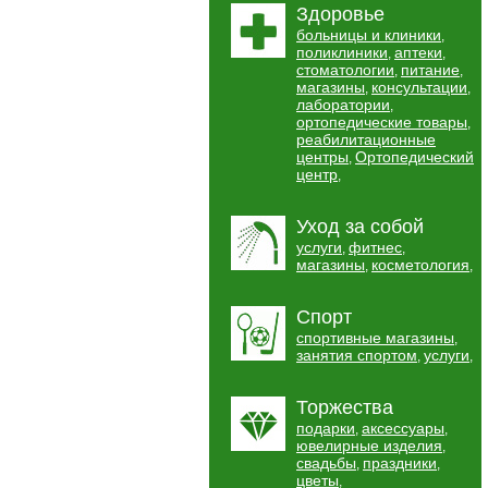
Здоровье
больницы и клиники
,
поликлиники
аптеки
,
,
стоматологии
питание
,
,
магазины
консультации
,
,
лаборатории
,
ортопедические товары
,
реабилитационные
центры
Ортопедический
,
центр
,
Уход за собой
услуги
фитнес
,
,
магазины
косметология
,
,
Спорт
спортивные магазины
,
занятия спортом
услуги
,
,
Торжества
подарки
аксессуары
,
,
ювелирные изделия
,
свадьбы
праздники
,
,
цветы
,