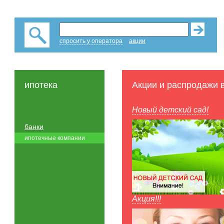
спросить у оператора
акции
ипотека
Акции и распродажи 
Новый детский сад!
банки
ипотечные компании
Акция!!!