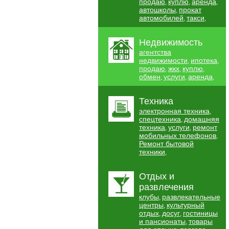
продаю
куплю
аренда
,
,
,
автошколы
прокат
,
автомобилей
такси
,
,
Недвижимость
агентства
недвижимости
ипотека
,
,
продаю
жкх
куплю
,
,
,
обмен
услуги
аренда
,
,
,
Техника
электронная техника
,
спецтехника
домашняя
,
техника
услуги
ремонт
,
,
мобильных телефонов
,
Ремонт бытовой
техники
,
Отдых и
развлечения
клубы
развлекательные
,
центры
культурный
,
отдых
досуг
гостиницы
,
,
и пансионаты
товары
,