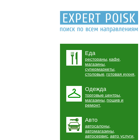
Еда
рестораны
кафе
,
,
магазины
,
супермаркеты
,
столовые
готовая кухня
,
,
Одежда
торговые центры
,
магазины
пошив и
,
ремонт
,
Авто
автосалоны
,
автомагазины
,
автосервис
авто услуги
,
,