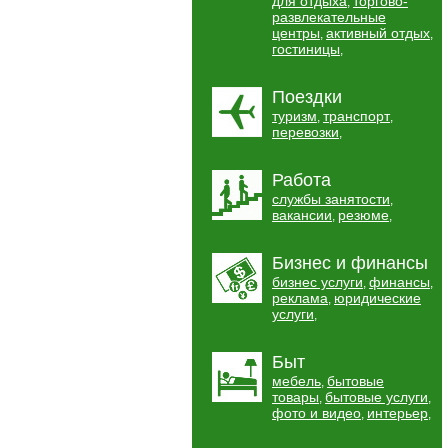
для отдыха
торгово-
,
развлекательные
центры
активный отдых
,
,
гостиницы
,
Поездки
туризм
транспорт
,
,
перевозки
,
Работа
службы занятости
,
вакансии
резюме
,
,
Бизнес и финансы
бизнес услуги
финансы
,
,
реклама
юридические
,
услуги
,
Быт
мебель
бытовые
,
товары
бытовые услуги
,
,
фото и видео
интерьер
,
,