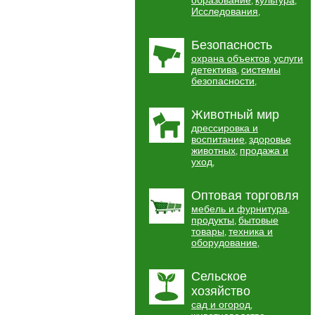
образование
культура
,
,
Исследования
,
Безопасность
охрана объектов
услуги
,
детектива
системы
,
безопасности
,
Животный мир
дрессировка и
воспитание
здоровье
,
животных
продажа и
,
уход
,
Оптовая торговля
мебель и фурнитура
,
продукты
бытовые
,
товары
техника и
,
оборудование
,
Сельское
хозяйство
сад и огород
,