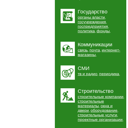
Государство
органы власти
,
госучреждения
,
госпредприятия
,
политика
фонды
,
,
Коммуникации
связь
почта
интернет-
,
,
магазины
,
СМИ
тв и радио
периодика
,
,
Строительство
строительные компании
,
строительные
материалы
окна и
,
двери
оборудование
,
,
строительные услуги
,
проектные организации
,