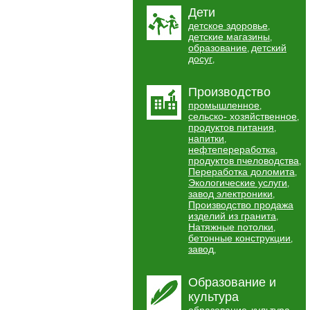
Дети
детское здоровье
,
детские магазины
,
образование
детский
,
досуг
,
Производство
промышленное
,
сельско- хозяйственное
,
продуктов питания
,
напитки
,
нефтепереработка
,
продуктов пчеловодства
,
Переработка доломита
,
Экологические услуги
,
завод электроники
,
Производство продажа
изделий из гранита
,
Натяжные потолки
,
бетонные конструкции
,
завод
,
Образование и
культура