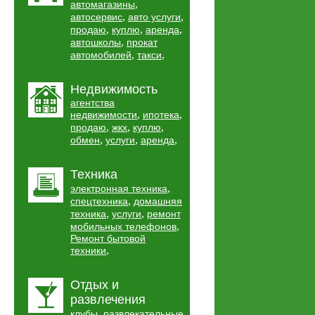
,
автомагазины
,
,
автосервис
авто услуги
,
,
,
продаю
куплю
аренда
,
автошколы
прокат
,
,
автомобилей
такси
Недвижимость
агентства
,
,
недвижимости
ипотека
,
,
,
продаю
жкх
куплю
,
,
,
обмен
услуги
аренда
Техника
,
электронная техника
,
спецтехника
домашняя
,
,
техника
услуги
ремонт
,
мобильных телефонов
Ремонт бытовой
,
техники
Отдых и
развлечения
,
клубы
развлекательные