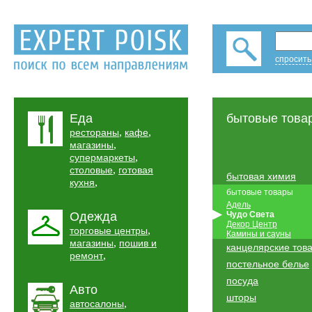
спросить
Еда
бытовые това
,
,
рестораны
кафе
,
магазины
,
супермаркеты
,
столовые
готовая
бытовая химия
,
кухня
бытовые товары
Адель
Одежда
Чудо Света
Декор Центр
,
торговые центры
Камины и сауны
,
магазины
пошив и
канцелярские тов
,
ремонт
постельное белье
посуда
Авто
шторы
,
автосалоны