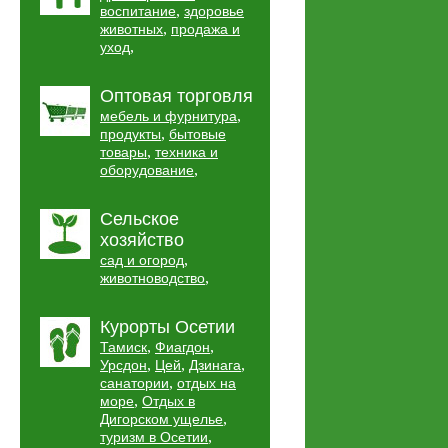
,
воспитание
здоровье
,
животных
продажа и
,
уход
Оптовая торговля
,
мебель и фурнитура
,
продукты
бытовые
,
товары
техника и
,
оборудование
Сельское
хозяйство
,
сад и огород
,
животноводство
Курорты Осетии
,
,
Тамиск
Фиагдон
,
,
,
Урсдон
Цей
Дзинага
,
санатории
отдых на
,
море
Отдых в
,
Дигорском ущелье
,
туризм в Осетии