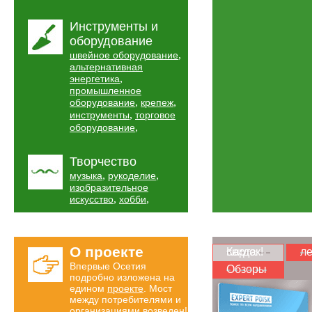
Инструменты и
оборудование
,
швейное оборудование
альтернативная
,
энергетика
промышленное
,
,
оборудование
крепеж
,
инструменты
торговое
,
оборудование
Творчество
,
,
музыка
рукоделие
изобразительное
,
,
искусство
хобби
О проекте
Карта скидок!
ле
Впервые Осетия
Обзоры
подробно изложена на
едином
проекте
. Мост
между потребителями и
организациями возведен!