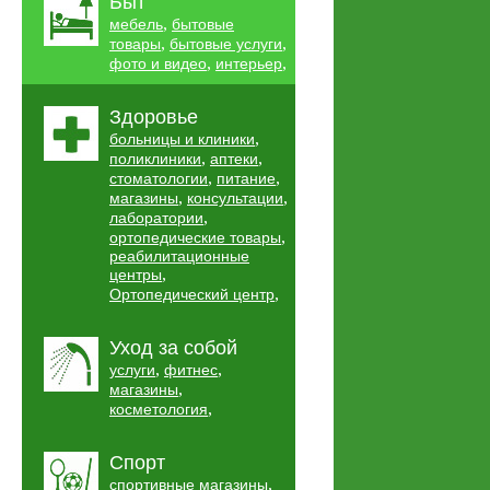
Быт
,
мебель
бытовые
,
,
товары
бытовые услуги
,
,
фото и видео
интерьер
Здоровье
,
больницы и клиники
,
,
поликлиники
аптеки
,
,
стоматологии
питание
,
,
магазины
консультации
,
лаборатории
,
ортопедические товары
реабилитационные
,
центры
,
Ортопедический центр
Уход за собой
,
,
услуги
фитнес
,
магазины
,
косметология
Спорт
,
спортивные магазины