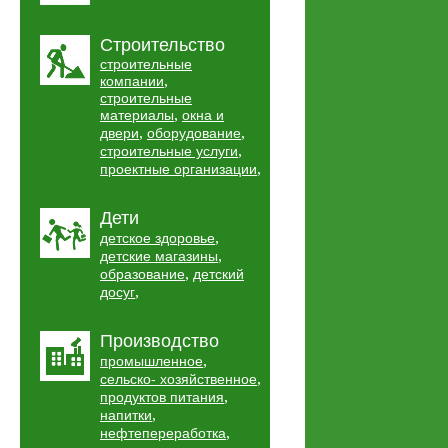
Строительство
строительные
,
компании
строительные
,
материалы
окна и
,
,
двери
оборудование
,
строительные услуги
,
проектные организации
Дети
,
детское здоровье
,
детские магазины
,
образование
детский
,
досуг
Производство
,
промышленное
,
сельско- хозяйственное
,
продуктов питания
,
напитки
,
нефтепереработка