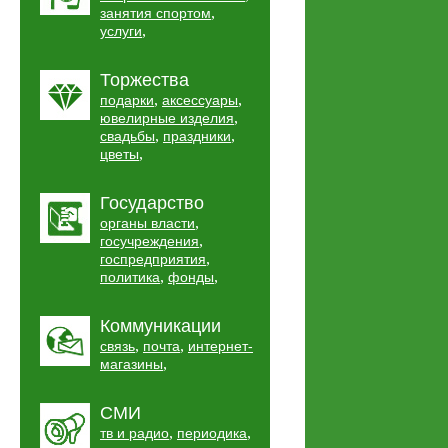
,
занятия спортом
,
услуги
Торжества
,
,
подарки
аксессуары
,
ювелирные изделия
,
,
свадьбы
праздники
,
цветы
Государство
,
органы власти
,
госучреждения
,
госпредприятия
,
,
политика
фонды
Коммуникации
,
,
связь
почта
интернет-
,
магазины
СМИ
,
,
тв и радио
периодика