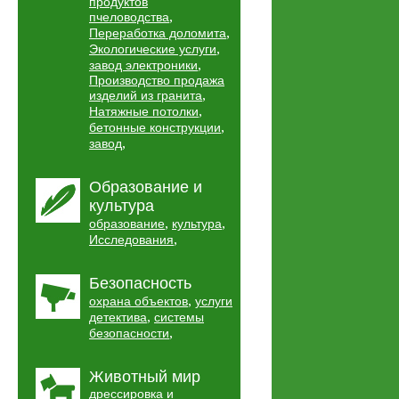
продуктов
,
пчеловодства
,
Переработка доломита
,
Экологические услуги
,
завод электроники
Производство продажа
,
изделий из гранита
,
Натяжные потолки
,
бетонные конструкции
,
завод
Образование и
культура
,
,
образование
культура
,
Исследования
Безопасность
,
охрана объектов
услуги
,
детектива
системы
,
безопасности
Животный мир
дрессировка и