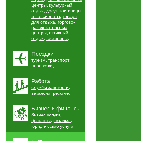
,
центры
культурный
,
,
отдых
досуг
гостиницы
,
и пансионаты
товары
,
для отдыха
торгово-
развлекательные
,
центры
активный
,
,
отдых
гостиницы
Поездки
,
,
туризм
транспорт
,
перевозки
Работа
,
службы занятости
,
,
вакансии
резюме
Бизнес и финансы
,
бизнес услуги
,
,
финансы
реклама
,
юридические услуги