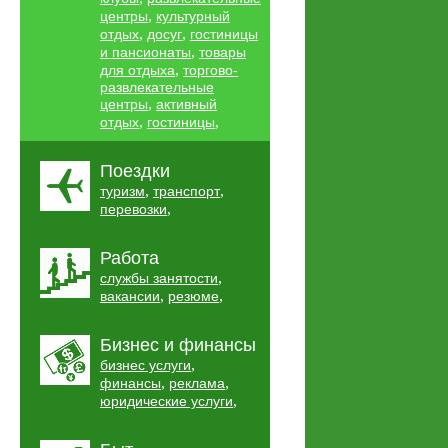
,
центры
культурный
,
,
отдых
досуг
гостиницы
,
и пансионаты
товары
,
для отдыха
торгово-
развлекательные
,
центры
активный
,
,
отдых
гостиницы
Поездки
,
,
туризм
транспорт
,
перевозки
Работа
,
службы занятости
,
,
вакансии
резюме
Бизнес и финансы
,
бизнес услуги
,
,
финансы
реклама
,
юридические услуги