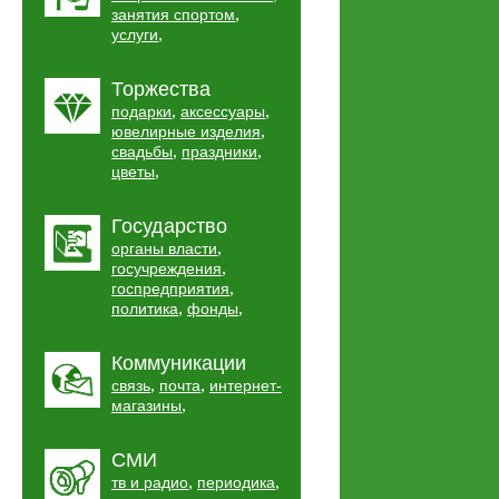
,
занятия спортом
,
услуги
Торжества
,
,
подарки
аксессуары
,
ювелирные изделия
,
,
свадьбы
праздники
,
цветы
Государство
,
органы власти
,
госучреждения
,
госпредприятия
,
,
политика
фонды
Коммуникации
,
,
связь
почта
интернет-
,
магазины
СМИ
,
,
тв и радио
периодика