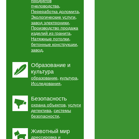
продуктов
,
пчеловодства
,
Переработка доломита
,
Экологические услуги
,
завод электроники
Производство продажа
,
изделий из гранита
,
Натяжные потолки
,
бетонные конструкции
,
завод
Образование и
культура
,
,
образование
культура
,
Исследования
Безопасность
,
охрана объектов
услуги
,
детектива
системы
,
безопасности
Животный мир
дрессировка и