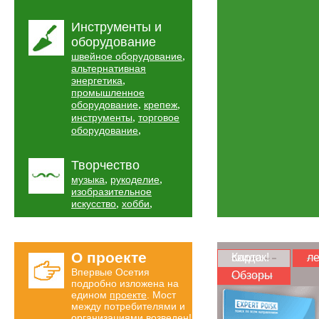
Инструменты и
оборудование
,
швейное оборудование
альтернативная
,
энергетика
промышленное
,
,
оборудование
крепеж
,
инструменты
торговое
,
оборудование
Творчество
,
,
музыка
рукоделие
изобразительное
,
,
искусство
хобби
О проекте
Карта скидок!
ле
Впервые Осетия
Обзоры
подробно изложена на
едином
проекте
. Мост
между потребителями и
организациями возведен!