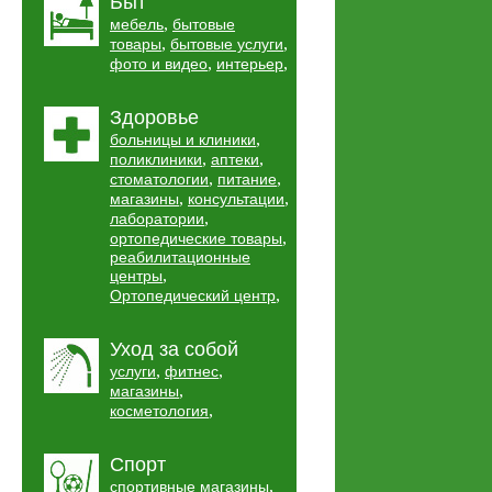
Быт
,
мебель
бытовые
,
,
товары
бытовые услуги
,
,
фото и видео
интерьер
Здоровье
,
больницы и клиники
,
,
поликлиники
аптеки
,
,
стоматологии
питание
,
,
магазины
консультации
,
лаборатории
,
ортопедические товары
реабилитационные
,
центры
,
Ортопедический центр
Уход за собой
,
,
услуги
фитнес
,
магазины
,
косметология
Спорт
,
спортивные магазины