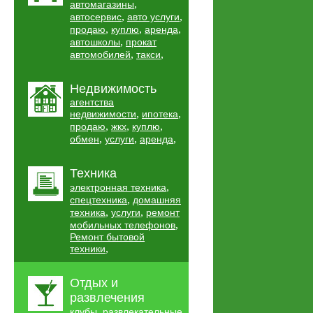
,
автомагазины
,
,
автосервис
авто услуги
,
,
,
продаю
куплю
аренда
,
автошколы
прокат
,
,
автомобилей
такси
Недвижимость
агентства
,
,
недвижимости
ипотека
,
,
,
продаю
жкх
куплю
,
,
,
обмен
услуги
аренда
Техника
,
электронная техника
,
спецтехника
домашняя
,
,
техника
услуги
ремонт
,
мобильных телефонов
Ремонт бытовой
,
техники
Отдых и
развлечения
,
клубы
развлекательные