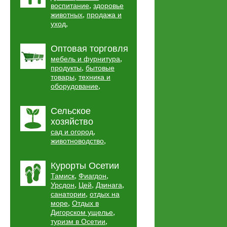
,
воспитание
здоровье
,
животных
продажа и
,
уход
Оптовая торговля
,
мебель и фурнитура
,
продукты
бытовые
,
товары
техника и
,
оборудование
Сельское
хозяйство
,
сад и огород
,
животноводство
Курорты Осетии
,
,
Тамиск
Фиагдон
,
,
,
Урсдон
Цей
Дзинага
,
санатории
отдых на
,
море
Отдых в
,
Дигорском ущелье
,
туризм в Осетии