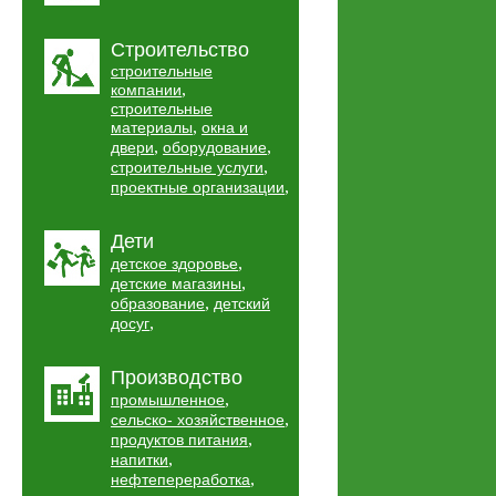
Строительство
строительные
,
компании
строительные
,
материалы
окна и
,
,
двери
оборудование
,
строительные услуги
,
проектные организации
Дети
,
детское здоровье
,
детские магазины
,
образование
детский
,
досуг
Производство
,
промышленное
,
сельско- хозяйственное
,
продуктов питания
,
напитки
,
нефтепереработка