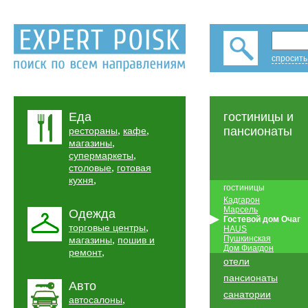
спросить
Еда
гостиницы и
,
,
пансионаты
рестораны
кафе
,
магазины
,
супермаркеты
,
столовые
готовая
,
кухня
гостиницы
Кадгарон
Марсель
Одежда
Гостевой дом Очаг
,
торговые центры
HAUS
,
Пушкинская
магазины
пошив и
Дом Фиагдон
,
ремонт
отели
пансионаты
Авто
санатории
,
автосалоны