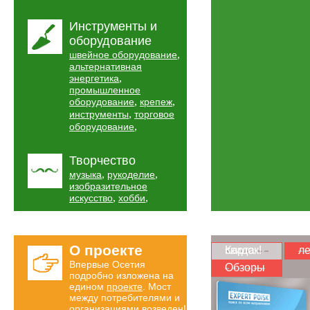
Инструменты и
оборудование
,
швейное оборудование
альтернативная
,
энергетика
промышленное
,
,
оборудование
крепеж
,
инструменты
торговое
,
оборудование
Творчество
,
,
музыка
рукоделие
изобразительное
,
,
искусство
хобби
О проекте
Карта скидок!
ле
Впервые Осетия
Обзоры
подробно изложена на
едином
проекте
. Мост
между потребителями и
организациями возведен!