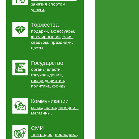
,
занятия спортом
,
услуги
Торжества
,
,
подарки
аксессуары
,
ювелирные изделия
,
,
свадьбы
праздники
,
цветы
Государство
,
органы власти
,
госучреждения
,
госпредприятия
,
,
политика
фонды
Коммуникации
,
,
связь
почта
интернет-
,
магазины
СМИ
,
,
тв и радио
периодика