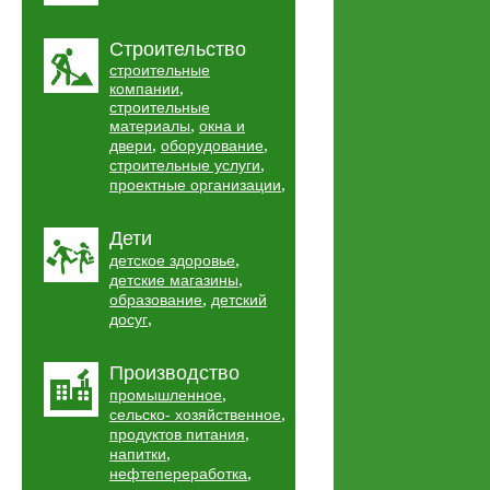
Строительство
строительные
,
компании
строительные
,
материалы
окна и
,
,
двери
оборудование
,
строительные услуги
,
проектные организации
Дети
,
детское здоровье
,
детские магазины
,
образование
детский
,
досуг
Производство
,
промышленное
,
сельско- хозяйственное
,
продуктов питания
,
напитки
,
нефтепереработка