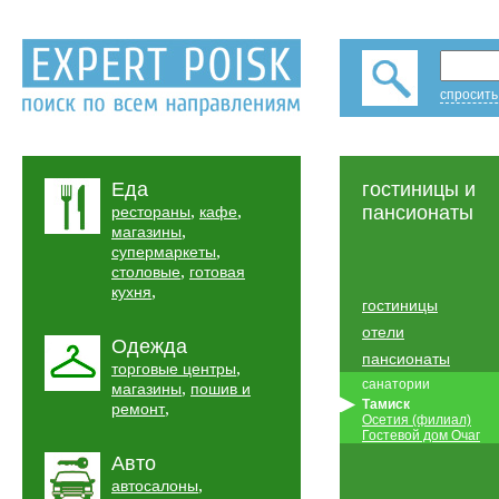
спросить
Еда
гостиницы и
,
,
пансионаты
рестораны
кафе
,
магазины
,
супермаркеты
,
столовые
готовая
,
кухня
гостиницы
отели
Одежда
пансионаты
,
торговые центры
санатории
,
магазины
пошив и
Тамиск
,
ремонт
Осетия (филиал)
Гостевой дом Очаг
Авто
,
автосалоны