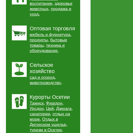
,
воспитание
здоровье
,
животных
продажа и
,
уход
Оптовая торговля
,
мебель и фурнитура
,
продукты
бытовые
,
товары
техника и
,
оборудование
Сельское
хозяйство
,
сад и огород
,
животноводство
Курорты Осетии
,
,
Тамиск
Фиагдон
,
,
,
Урсдон
Цей
Дзинага
,
санатории
отдых на
,
море
Отдых в
,
Дигорском ущелье
,
туризм в Осетии