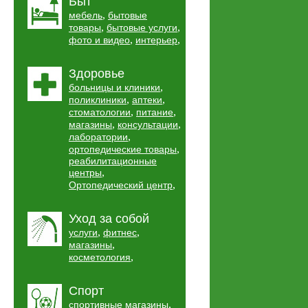
Быт
,
мебель
бытовые
,
,
товары
бытовые услуги
,
,
фото и видео
интерьер
Здоровье
,
больницы и клиники
,
,
поликлиники
аптеки
,
,
стоматологии
питание
,
,
магазины
консультации
,
лаборатории
,
ортопедические товары
реабилитационные
,
центры
,
Ортопедический центр
Уход за собой
,
,
услуги
фитнес
,
магазины
,
косметология
Спорт
,
спортивные магазины