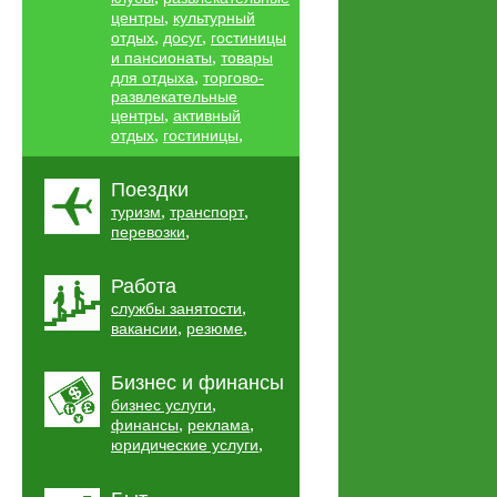
,
центры
культурный
,
,
отдых
досуг
гостиницы
,
и пансионаты
товары
,
для отдыха
торгово-
развлекательные
,
центры
активный
,
,
отдых
гостиницы
Поездки
,
,
туризм
транспорт
,
перевозки
Работа
,
службы занятости
,
,
вакансии
резюме
Бизнес и финансы
,
бизнес услуги
,
,
финансы
реклама
,
юридические услуги