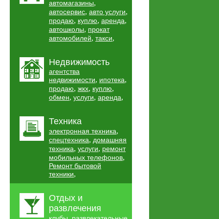
,
автомагазины
,
,
автосервис
авто услуги
,
,
,
продаю
куплю
аренда
,
автошколы
прокат
,
,
автомобилей
такси
Недвижимость
агентства
,
,
недвижимости
ипотека
,
,
,
продаю
жкх
куплю
,
,
,
обмен
услуги
аренда
Техника
,
электронная техника
,
спецтехника
домашняя
,
,
техника
услуги
ремонт
,
мобильных телефонов
Ремонт бытовой
,
техники
Отдых и
развлечения
,
клубы
развлекательные