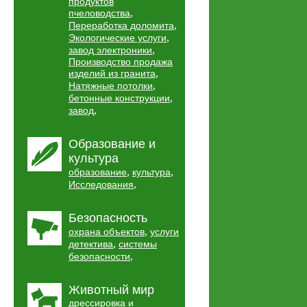
продуктов
,
пчеловодства
,
Переработка доломита
,
Экологические услуги
,
завод электроники
Производство продажа
,
изделий из гранита
,
Натяжные потолки
,
бетонные конструкции
,
завод
Образование и
культура
,
,
образование
культура
,
Исследования
Безопасность
,
охрана объектов
услуги
,
детектива
системы
,
безопасности
Животный мир
дрессировка и