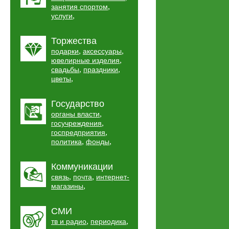
,
занятия спортом
,
услуги
Торжества
,
,
подарки
аксессуары
,
ювелирные изделия
,
,
свадьбы
праздники
,
цветы
Государство
,
органы власти
,
госучреждения
,
госпредприятия
,
,
политика
фонды
Коммуникации
,
,
связь
почта
интернет-
,
магазины
СМИ
,
,
тв и радио
периодика