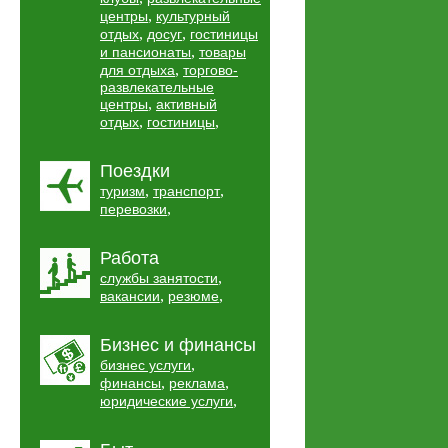
,
центры
культурный
,
,
отдых
досуг
гостиницы
,
и пансионаты
товары
,
для отдыха
торгово-
развлекательные
,
центры
активный
,
,
отдых
гостиницы
Поездки
,
,
туризм
транспорт
,
перевозки
Работа
,
службы занятости
,
,
вакансии
резюме
Бизнес и финансы
,
бизнес услуги
,
,
финансы
реклама
,
юридические услуги