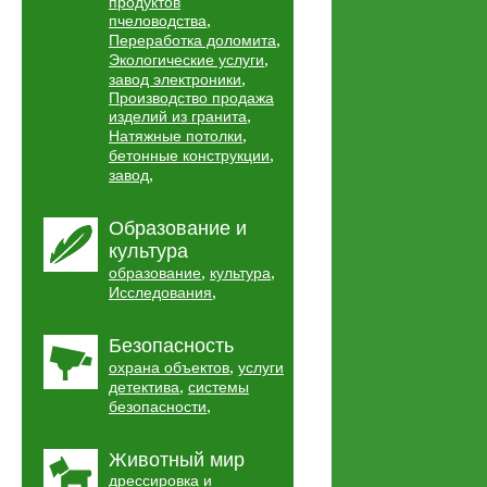
продуктов
,
пчеловодства
,
Переработка доломита
,
Экологические услуги
,
завод электроники
Производство продажа
,
изделий из гранита
,
Натяжные потолки
,
бетонные конструкции
,
завод
Образование и
культура
,
,
образование
культура
,
Исследования
Безопасность
,
охрана объектов
услуги
,
детектива
системы
,
безопасности
Животный мир
дрессировка и