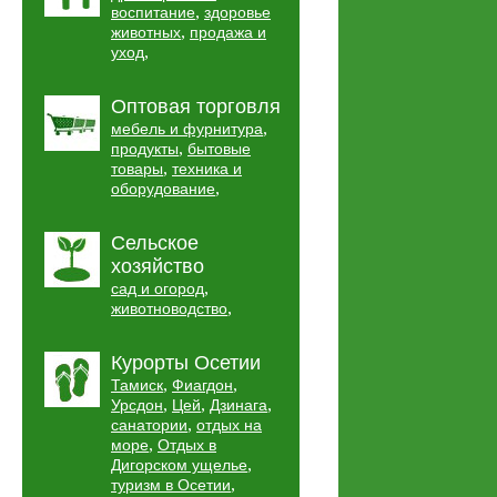
,
воспитание
здоровье
,
животных
продажа и
,
уход
Оптовая торговля
,
мебель и фурнитура
,
продукты
бытовые
,
товары
техника и
,
оборудование
Сельское
хозяйство
,
сад и огород
,
животноводство
Курорты Осетии
,
,
Тамиск
Фиагдон
,
,
,
Урсдон
Цей
Дзинага
,
санатории
отдых на
,
море
Отдых в
,
Дигорском ущелье
,
туризм в Осетии