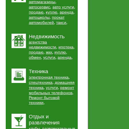
,
автомагазины
,
,
автосервис
авто услуги
,
,
,
продаю
куплю
аренда
,
автошколы
прокат
,
,
автомобилей
такси
Недвижимость
агентства
,
,
недвижимости
ипотека
,
,
,
продаю
жкх
куплю
,
,
,
обмен
услуги
аренда
Техника
,
электронная техника
,
спецтехника
домашняя
,
,
техника
услуги
ремонт
,
мобильных телефонов
Ремонт бытовой
,
техники
Отдых и
развлечения
,
клубы
развлекательные