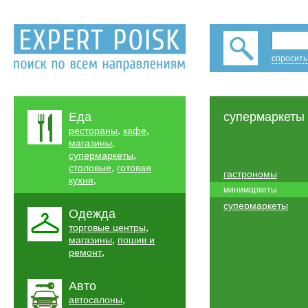
спросить
Еда
супермаркеты
,
,
рестораны
кафе
,
магазины
,
супермаркеты
,
столовые
готовая
гастрономы
,
кухня
минимаркеты
супермаркеты
Одежда
,
торговые центры
,
магазины
пошив и
,
ремонт
Авто
,
автосалоны