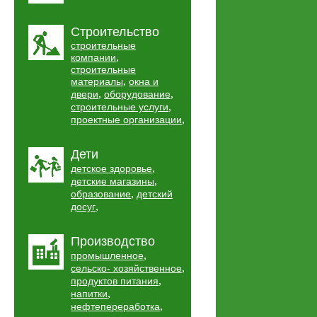
Строительство
строительные
,
компании
строительные
,
материалы
окна и
,
,
двери
оборудование
,
строительные услуги
,
проектные организации
Дети
,
детское здоровье
,
детские магазины
,
образование
детский
,
досуг
Производство
,
промышленное
,
сельско- хозяйственное
,
продуктов питания
,
напитки
,
нефтепереработка