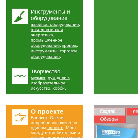
Инструменты и
оборудование
,
швейное оборудование
альтернативная
,
энергетика
промышленное
,
,
оборудование
крепеж
,
инструменты
торговое
,
оборудование
Творчество
,
,
музыка
рукоделие
изобразительное
,
,
искусство
хобби
О проекте
Карта скидок!
ле
Впервые Осетия
Обзоры
подробно изложена на
едином
проекте
. Мост
между потребителями и
организациями возведен!