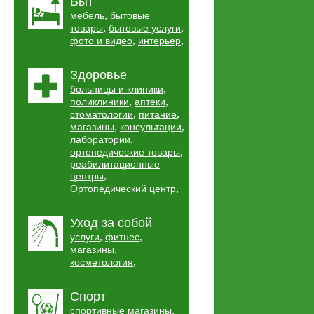
Быт
,
мебель
бытовые
,
,
товары
бытовые услуги
,
,
фото и видео
интерьер
Здоровье
,
больницы и клиники
,
,
поликлиники
аптеки
,
,
стоматологии
питание
,
,
магазины
консультации
,
лаборатории
,
ортопедические товары
реабилитационные
,
центры
,
Ортопедический центр
Уход за собой
,
,
услуги
фитнес
,
магазины
,
косметология
Спорт
,
спортивные магазины