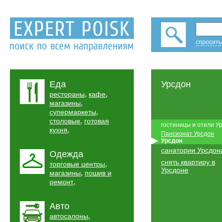
спросить
Еда
Урсдон
,
,
рестораны
кафе
,
магазины
,
супермаркеты
,
столовые
готовая
гостиницы и отели У
,
кухня
Пансионат Урсдон
Урсдон
санатории Урсдон
Одежда
снять квартиру в
,
торговые центры
Урсдоне
,
магазины
пошив и
,
ремонт
Авто
,
автосалоны