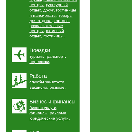
,
центры
культурный
,
,
отдых
досуг
гостиницы
,
и пансионаты
товары
,
для отдыха
торгово-
развлекательные
,
центры
активный
,
,
отдых
гостиницы
Поездки
,
,
туризм
транспорт
,
перевозки
Работа
,
службы занятости
,
,
вакансии
резюме
Бизнес и финансы
,
бизнес услуги
,
,
финансы
реклама
,
юридические услуги