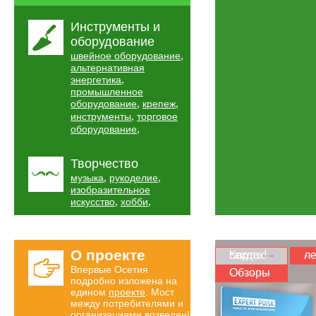
Инструменты и
оборудование
,
швейное оборудование
альтернативная
,
энергетика
промышленное
,
,
оборудование
крепеж
,
инструменты
торговое
,
оборудование
Творчество
,
,
музыка
рукоделие
изобразительное
,
,
искусство
хобби
О проекте
Карта скидок!
ле
Впервые Осетия
Обзоры
подробно изложена на
едином
проекте
. Мост
между потребителями и
организациями возведен!