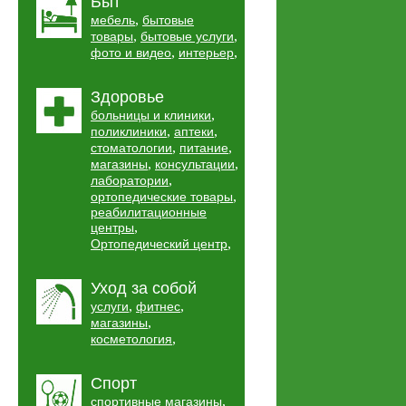
Быт
,
мебель
бытовые
,
,
товары
бытовые услуги
,
,
фото и видео
интерьер
Здоровье
,
больницы и клиники
,
,
поликлиники
аптеки
,
,
стоматологии
питание
,
,
магазины
консультации
,
лаборатории
,
ортопедические товары
реабилитационные
,
центры
,
Ортопедический центр
Уход за собой
,
,
услуги
фитнес
,
магазины
,
косметология
Спорт
,
спортивные магазины