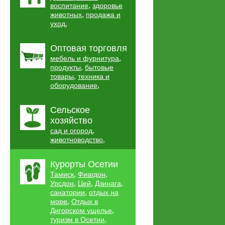
,
воспитание
здоровье
,
животных
продажа и
,
уход
Оптовая торговля
,
мебель и фурнитура
,
продукты
бытовые
,
товары
техника и
,
оборудование
Сельское
хозяйство
,
сад и огород
,
животноводство
Курорты Осетии
,
,
Тамиск
Фиагдон
,
,
,
Урсдон
Цей
Дзинага
,
санатории
отдых на
,
море
Отдых в
,
Дигорском ущелье
,
туризм в Осетии