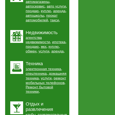
,
автомагазины
,
,
автосервис
авто услуги
,
,
,
продаю
куплю
аренда
,
автошколы
прокат
,
,
автомобилей
такси
Недвижимость
агентства
,
,
недвижимости
ипотека
,
,
,
продаю
жкх
куплю
,
,
,
обмен
услуги
аренда
Техника
,
электронная техника
,
спецтехника
домашняя
,
,
техника
услуги
ремонт
,
мобильных телефонов
Ремонт бытовой
,
техники
Отдых и
развлечения
,
клубы
развлекательные