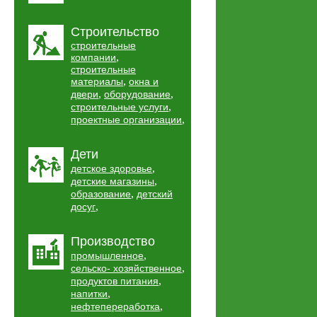
Строительство
строительные
,
компании
строительные
,
материалы
окна и
,
,
двери
оборудование
,
строительные услуги
,
проектные организации
Дети
,
детское здоровье
,
детские магазины
,
образование
детский
,
досуг
Производство
,
промышленное
,
сельско- хозяйственное
,
продуктов питания
,
напитки
,
нефтепереработка