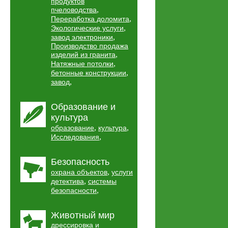
продуктов
,
пчеловодства
,
Переработка доломита
,
Экологические услуги
,
завод электроники
Производство продажа
,
изделий из гранита
,
Натяжные потолки
,
бетонные конструкции
,
завод
Образование и
культура
,
,
образование
культура
,
Исследования
Безопасность
,
охрана объектов
услуги
,
детектива
системы
,
безопасности
Животный мир
дрессировка и