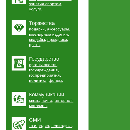
,
занятия спортом
,
услуги
Торжества
,
,
подарки
аксессуары
,
ювелирные изделия
,
,
свадьбы
праздники
,
цветы
Государство
,
органы власти
,
госучреждения
,
госпредприятия
,
,
политика
фонды
Коммуникации
,
,
связь
почта
интернет-
,
магазины
СМИ
,
,
тв и радио
периодика