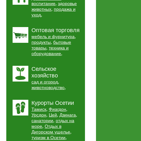
,
воспитание
здоровье
,
животных
продажа и
,
уход
Оптовая торговля
,
мебель и фурнитура
,
продукты
бытовые
,
товары
техника и
,
оборудование
Сельское
хозяйство
,
сад и огород
,
животноводство
Курорты Осетии
,
,
Тамиск
Фиагдон
,
,
,
Урсдон
Цей
Дзинага
,
санатории
отдых на
,
море
Отдых в
,
Дигорском ущелье
,
туризм в Осетии