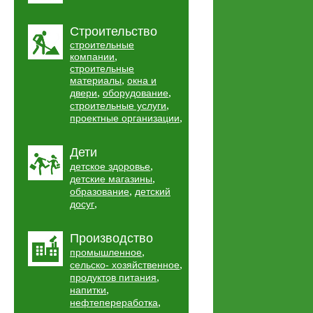
Строительство
строительные
,
компании
строительные
,
материалы
окна и
,
,
двери
оборудование
,
строительные услуги
,
проектные организации
Дети
,
детское здоровье
,
детские магазины
,
образование
детский
,
досуг
Производство
,
промышленное
,
сельско- хозяйственное
,
продуктов питания
,
напитки
,
нефтепереработка