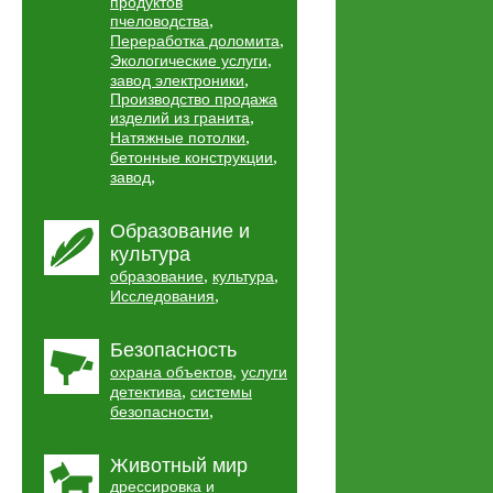
продуктов
,
пчеловодства
,
Переработка доломита
,
Экологические услуги
,
завод электроники
Производство продажа
,
изделий из гранита
,
Натяжные потолки
,
бетонные конструкции
,
завод
Образование и
культура
,
,
образование
культура
,
Исследования
Безопасность
,
охрана объектов
услуги
,
детектива
системы
,
безопасности
Животный мир
дрессировка и