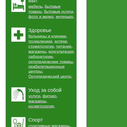
Быт
,
мебель
бытовые
,
,
товары
бытовые услуги
,
,
фото и видео
интерьер
Здоровье
,
больницы и клиники
,
,
поликлиники
аптеки
,
,
стоматологии
питание
,
,
магазины
консультации
,
лаборатории
,
ортопедические товары
реабилитационные
,
центры
,
Ортопедический центр
Уход за собой
,
,
услуги
фитнес
,
магазины
,
косметология
Спорт
,
спортивные магазины