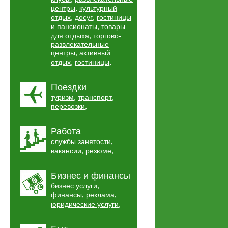
,
центры
культурный
,
,
отдых
досуг
гостиницы
,
и пансионаты
товары
,
для отдыха
торгово-
развлекательные
,
центры
активный
,
,
отдых
гостиницы
Поездки
,
,
туризм
транспорт
,
перевозки
Работа
,
службы занятости
,
,
вакансии
резюме
Бизнес и финансы
,
бизнес услуги
,
,
финансы
реклама
,
юридические услуги