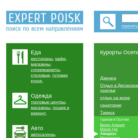
спросить
Еда
Курорты Осет
,
,
рестораны
кафе
,
магазины
,
супермаркеты
,
столовые
готовая
Дзинага
,
кухня
Отдых в Дигорско
ущелье
Одежда
отдых на море
,
торговые центры
санатории
,
магазины
пошив и
Тамиск
,
ремонт
туризм в Осетии
Визит Алания
Авто
Магия тур
,
Амадеус
автосалоны