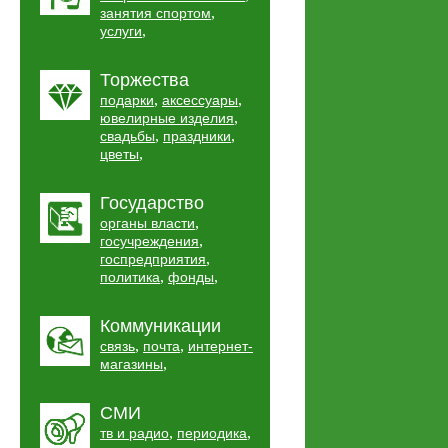
,
занятия спортом
,
услуги
Торжества
,
,
подарки
аксессуары
,
ювелирные изделия
,
,
свадьбы
праздники
,
цветы
Государство
,
органы власти
,
госучреждения
,
госпредприятия
,
,
политика
фонды
Коммуникации
,
,
связь
почта
интернет-
,
магазины
СМИ
,
,
тв и радио
периодика