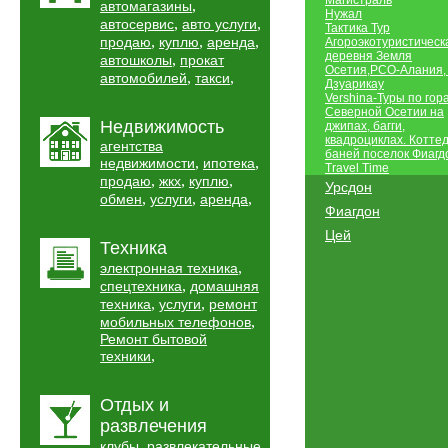
Магистраль
,
автомагазины
Нужал
,
,
автосервис
авто услуги
Тактика Тур
,
,
,
продаю
куплю
аренда
Агороэкотуристическ
деревня Земля
,
автошколы
прокат
Осетия,РСО-Алания, 
,
,
автомобилей
такси
Дзуарикау
Vershina-Туры по гор
Северной Осетии на
Недвижимость
джипах, багги,
квадроциклах. Котте
агентства
баней поселок Фиагд
,
,
недвижимости
ипотека
Travel Time
,
,
,
продаю
жкх
куплю
Урсдон
,
,
,
обмен
услуги
аренда
Фиагдон
Цей
Техника
,
электронная техника
,
спецтехника
домашняя
,
,
техника
услуги
ремонт
,
мобильных телефонов
Ремонт бытовой
,
техники
Отдых и
развлечения
,
клубы
развлекательные