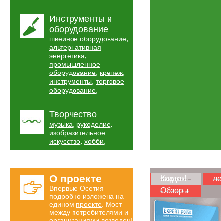
Инструменты и
оборудование
,
швейное оборудование
альтернативная
,
энергетика
промышленное
,
,
оборудование
крепеж
,
инструменты
торговое
,
оборудование
Творчество
,
,
музыка
рукоделие
изобразительное
,
,
искусство
хобби
О проекте
Карта скидок!
ле
Впервые Осетия
Обзоры
подробно изложена на
едином
проекте
. Мост
между потребителями и
организациями возведен!