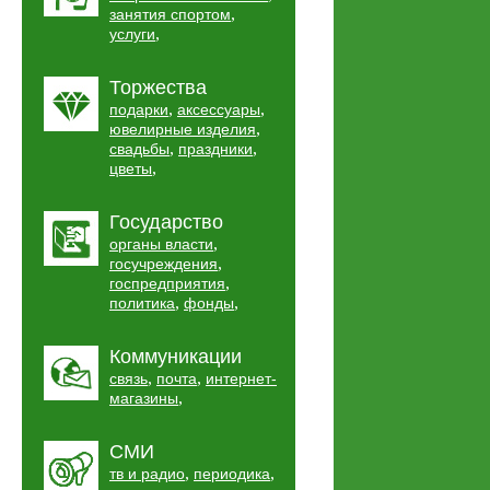
,
занятия спортом
,
услуги
Торжества
,
,
подарки
аксессуары
,
ювелирные изделия
,
,
свадьбы
праздники
,
цветы
Государство
,
органы власти
,
госучреждения
,
госпредприятия
,
,
политика
фонды
Коммуникации
,
,
связь
почта
интернет-
,
магазины
СМИ
,
,
тв и радио
периодика