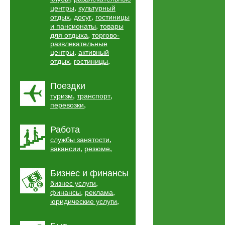
,
центры
культурный
,
,
отдых
досуг
гостиницы
,
и пансионаты
товары
,
для отдыха
торгово-
развлекательные
,
центры
активный
,
,
отдых
гостиницы
Поездки
,
,
туризм
транспорт
,
перевозки
Работа
,
службы занятости
,
,
вакансии
резюме
Бизнес и финансы
,
бизнес услуги
,
,
финансы
реклама
,
юридические услуги