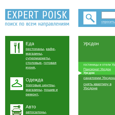
спросить
Еда
Урсдон
,
,
рестораны
кафе
,
магазины
,
супермаркеты
,
столовые
готовая
гостиницы и отели У
,
кухня
Пансионат Урсдон
Урсдон
санатории Урсдон
Одежда
снять квартиру в
,
торговые центры
Урсдоне
,
магазины
пошив и
,
ремонт
Авто
,
автосалоны