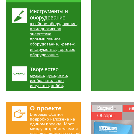
Инструменты и
оборудование
,
швейное оборудование
альтернативная
,
энергетика
промышленное
,
,
оборудование
крепеж
,
инструменты
торговое
,
оборудование
Творчество
,
,
музыка
рукоделие
изобразительное
,
,
искусство
хобби
О проекте
Карта скидок!
ле
Впервые Осетия
Обзоры
подробно изложена на
едином
проекте
. Мост
между потребителями и
организациями возведен!