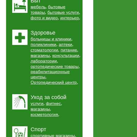
Быт
,
мебель
бытовые
,
,
товары
бытовые услуги
,
,
фото и видео
интерьер
Здоровье
,
больницы и клиники
,
,
поликлиники
аптеки
,
,
стоматологии
питание
,
,
магазины
консультации
,
лаборатории
,
ортопедические товары
реабилитационные
,
центры
,
Ортопедический центр
Уход за собой
,
,
услуги
фитнес
,
магазины
,
косметология
Спорт
,
спортивные магазины