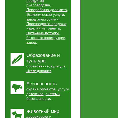
продуктов
,
пчеловодства
,
Переработка доломита
,
Экологические услуги
,
завод электроники
Производство продажа
,
изделий из гранита
,
Натяжные потолки
,
бетонные конструкции
,
завод
Образование и
культура
,
,
образование
культура
,
Исследования
Безопасность
,
охрана объектов
услуги
,
детектива
системы
,
безопасности
Животный мир
дрессировка и