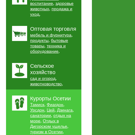
,
воспитание
здоровье
,
животных
продажа и
,
уход
Оптовая торговля
,
мебель и фурнитура
,
продукты
бытовые
,
товары
техника и
,
оборудование
Сельское
хозяйство
,
сад и огород
,
животноводство
Курорты Осетии
,
,
Тамиск
Фиагдон
,
,
,
Урсдон
Цей
Дзинага
,
санатории
отдых на
,
море
Отдых в
,
Дигорском ущелье
,
туризм в Осетии