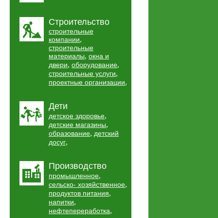
Строительство
строительные
,
компании
строительные
,
материалы
окна и
,
,
двери
оборудование
,
строительные услуги
,
проектные организации
Дети
,
детское здоровье
,
детские магазины
,
образование
детский
,
досуг
Производство
,
промышленное
,
сельско- хозяйственное
,
продуктов питания
,
напитки
,
нефтепереработка