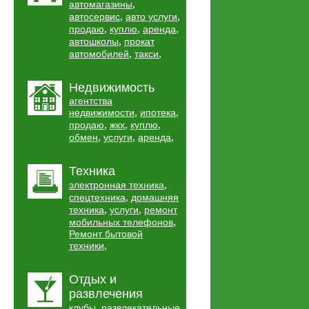
,
автомагазины
,
,
автосервис
авто услуги
,
,
,
продаю
куплю
аренда
,
автошколы
прокат
,
,
автомобилей
такси
Недвижимость
агентства
,
,
недвижимости
ипотека
,
,
,
продаю
жкх
куплю
,
,
,
обмен
услуги
аренда
Техника
,
электронная техника
,
спецтехника
домашняя
,
,
техника
услуги
ремонт
,
мобильных телефонов
Ремонт бытовой
,
техники
Отдых и
развлечения
,
клубы
развлекательные