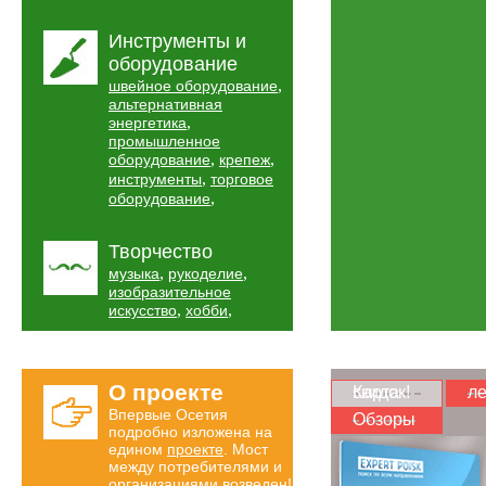
Инструменты и
оборудование
,
швейное оборудование
альтернативная
,
энергетика
промышленное
,
,
оборудование
крепеж
,
инструменты
торговое
,
оборудование
Творчество
,
,
музыка
рукоделие
изобразительное
,
,
искусство
хобби
О проекте
Карта скидок!
ле
Впервые Осетия
Обзоры
подробно изложена на
едином
проекте
. Мост
между потребителями и
организациями возведен!