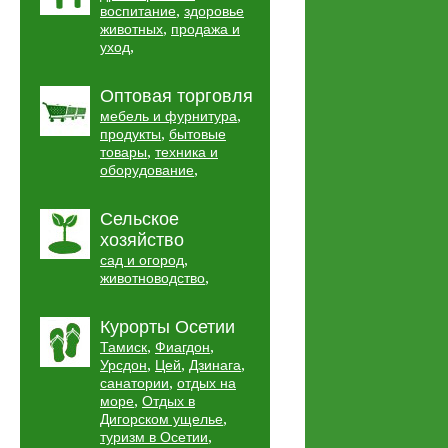
,
воспитание
здоровье
,
животных
продажа и
,
уход
Оптовая торговля
,
мебель и фурнитура
,
продукты
бытовые
,
товары
техника и
,
оборудование
Сельское
хозяйство
,
сад и огород
,
животноводство
Курорты Осетии
,
,
Тамиск
Фиагдон
,
,
,
Урсдон
Цей
Дзинага
,
санатории
отдых на
,
море
Отдых в
,
Дигорском ущелье
,
туризм в Осетии