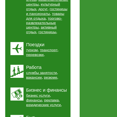
,
центры
культурный
,
,
отдых
досуг
гостиницы
,
и пансионаты
товары
,
для отдыха
торгово-
развлекательные
,
центры
активный
,
,
отдых
гостиницы
Поездки
,
,
туризм
транспорт
,
перевозки
Работа
,
службы занятости
,
,
вакансии
резюме
Бизнес и финансы
,
бизнес услуги
,
,
финансы
реклама
,
юридические услуги