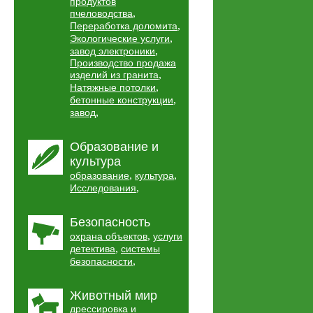
продуктов
,
пчеловодства
,
Переработка доломита
,
Экологические услуги
,
завод электроники
Производство продажа
,
изделий из гранита
,
Натяжные потолки
,
бетонные конструкции
,
завод
Образование и
культура
,
,
образование
культура
,
Исследования
Безопасность
,
охрана объектов
услуги
,
детектива
системы
,
безопасности
Животный мир
дрессировка и