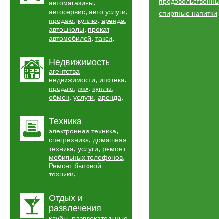
продовольственн
,
автомагазины
,
,
автосервис
авто услуги
спиртные напитки
,
,
,
продаю
куплю
аренда
,
автошколы
прокат
,
,
автомобилей
такси
Недвижимость
агентства
,
,
недвижимости
ипотека
,
,
,
продаю
жкх
куплю
,
,
,
обмен
услуги
аренда
Техника
,
электронная техника
,
спецтехника
домашняя
,
,
техника
услуги
ремонт
,
мобильных телефонов
Ремонт бытовой
,
техники
Отдых и
развлечения
,
клубы
развлекательные