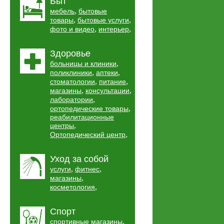
Быт
,
мебель
бытовые
,
,
товары
бытовые услуги
,
,
фото и видео
интерьер
Здоровье
,
больницы и клиники
,
,
поликлиники
аптеки
,
,
стоматологии
питание
,
,
магазины
консультации
,
лаборатории
,
ортопедические товары
реабилитационные
,
центры
,
Ортопедический центр
Уход за собой
,
,
услуги
фитнес
,
магазины
,
косметология
Спорт
,
спортивные магазины