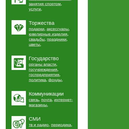
,
занятия спортом
,
услуги
Торжества
,
,
подарки
аксессуары
,
ювелирные изделия
,
,
свадьбы
праздники
,
цветы
Государство
,
органы власти
,
госучреждения
,
госпредприятия
,
,
политика
фонды
Коммуникации
,
,
связь
почта
интернет-
,
магазины
СМИ
,
,
тв и радио
периодика