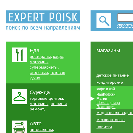
спросить
Еда
магазины
,
,
рестораны
кафе
,
магазины
,
супермаркеты
,
столовые
готовая
детское питание
,
кухня
кондитерские
кофе и чай
Одежда
ЧайКофски
,
торговые центры
Магия
Шоколадница
,
магазины
пошив и
Плантация
,
ремонт
мед и пчеловодст
мелкооптовые
Авто
напитки
,
автосалоны