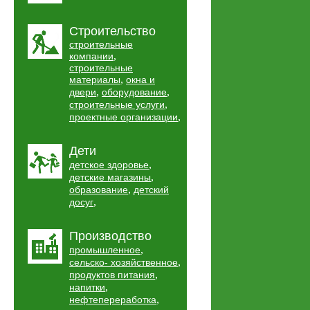
Строительство
строительные
,
компании
строительные
,
материалы
окна и
,
,
двери
оборудование
,
строительные услуги
,
проектные организации
Дети
,
детское здоровье
,
детские магазины
,
образование
детский
,
досуг
Производство
,
промышленное
,
сельско- хозяйственное
,
продуктов питания
,
напитки
,
нефтепереработка