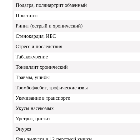
Подагра, полдиартрит обменный
Простатит
Ринит (острый и хронический)
Стенокардия, ИБС
Стресс и последствия
Табакокурение
Тонзиллит хронический
Травмы, ушибы
Тромбофлебит, трофические язвы
Укачивание в транспорте
Укусы насекомых
Уретрит, цистит
Энурез
Язва желудка и 12-перстной кишки